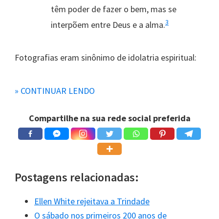
têm poder de fazer o bem, mas se
3
interpõem entre Deus e a alma.
Fotografias eram sinônimo de idolatria espiritual:
» CONTINUAR LENDO
Durante anos vimos travando guerra
com a idolatria espiritual. […] Sofro
Compartilhe na sua rede social preferida
em ver as fotografias se
multiplicarem e penduradas em todo
4
lugar.
Postagens relacionadas:
Ellen comete o pecado e pede
Ellen White rejeitava a Trindade
perdão
O sábado nos primeiros 200 anos de