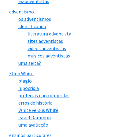
ex-adventistas
outros que tenham pedido”).
adventismo
os adventismos
“Olha o passarinho…”
identificando
literatura adventista
Nada como um dia depois do outro. Nove anos
sites adventistas
depois do pedido de perdão encontramos Ellen
vídeos adventistas
músicos adventistas
White gostando de fotografias. Em carta ao filho
uma seita?
James (Tiago), ela escreve:
Ellen White
plágio
Acho que nunca vou ter outra
hipocrisia
fotografia igual à que [o fotógrafo]
profecias não cumpridas
erros de história
Dunham tirou de mim
. Ele diz
que seria
White versus White
melhor eu ter a foto grande colocada
Israel Dammon
em um cartão pequeno.
O que você
uma avaliação
6
acha
dessa ideia?
ensinos particulares