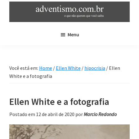
Skip
Pular
to
para
main
sidebar
adventismo.com.br
adventismo:
content
primária
Menu
o
que
não
querem
Você está em:
Home
/
Ellen White
/
hipocrisia
/
Ellen
que
White e a fotografia
você
saiba
Ellen White e a fotografia
Postado em 12 de abril de 2020
por
Marcio Redondo