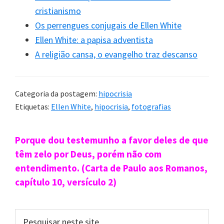
cristianismo
Num raro momento de sinceridade, Ellen White
Os perrengues conjugais de Ellen White
admite cometer o pecado da fotografia e pede
Ellen White: a papisa adventista
perdão. Ou, talvez, ela tenha se sentido
A religião cansa, o evangelho traz descanso
praticamente forçada a isso. Afinal, seria difícil
esconder o pecado da fotografia.
Categoria da postagem:
hipocrisia
Reconhecemos nosso erro
.
Etiquetas:
Ellen White
,
hipocrisia
,
fotografias
Lamentamos profundamente que
chegamos a concordar em tirar
Sidebar
Porque dou testemunho a favor deles de que
fotografias,
embora tenham sido
primária
têm zelo por Deus, porém não com
entendimento. (Carta de Paulo aos Romanos,
outros que tenham pedido
. Quantas
capítulo 10, versículo 2)
vezes desejei que tivéssemos
permanecido firmes. Mas tudo que
Pesquisar
podemos fazer agora é confessar