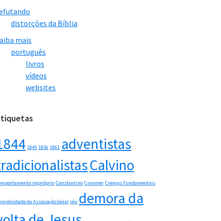
efutando
distorções da Bíblia
aiba mais
português
livros
vídeos
websites
Etiquetas
1844
adventistas
1845
1856
1861
tradicionalistas
Calvino
omportamento impróprio
Constantino
Cranmer
Crenças Fundamentais
demora da
umplicidade da Associação Geral
céu
volta de Jesus