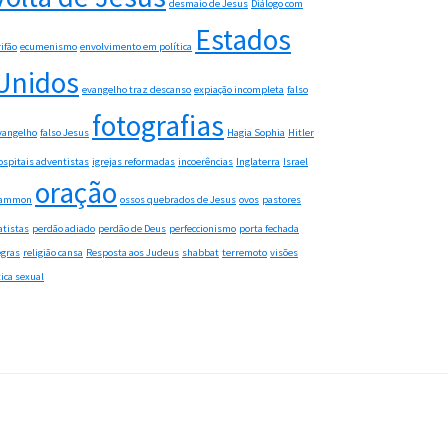
desmaio de Jesus
Diálogo com
Estados
rifão
ecumenismo
envolvimento em política
Unidos
evangelho traz descanso
expiação incompleta
falso
fotografias
vangelho
falso Jesus
Hagia Sophia
Hitler
ospitais adventistas
igrejas reformadas
incoerências
Inglaterra
Israel
oração
ammon
ossos quebrados de Jesus
ovos
pastores
atistas
perdão adiado
perdão de Deus
perfeccionismo
porta fechada
egras
religião cansa
Resposta aos Judeus
shabbat
terremoto
visões
tica sexual