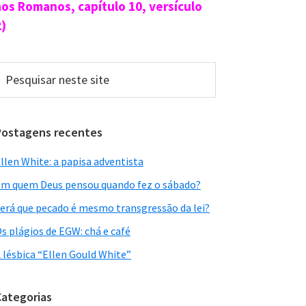
aos Romanos, capítulo 10, versículo
2)
esquisar
este
ite
Postagens recentes
llen White: a papisa adventista
m quem Deus pensou quando fez o sábado?
erá que pecado é mesmo transgressão da lei?
s plágios de EGW: chá e café
 lésbica “Ellen Gould White”
Categorias