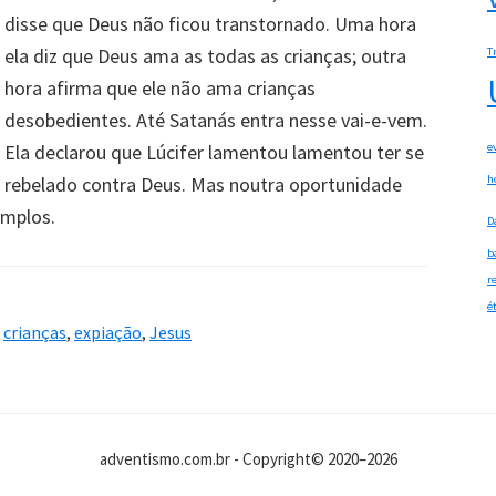
disse que Deus não ficou transtornado. Uma hora
ela diz que Deus ama as todas as crianças; outra
T
hora afirma que ele não ama crianças
desobedientes. Até Satanás entra nesse vai-e-vem.
Ela declarou que Lúcifer lamentou lamentou ter se
e
rebelado contra Deus. Mas noutra oportunidade
h
emplos.
D
b
r
é
,
crianças
,
expiação
,
Jesus
adventismo.com.br - Copyright© 2020–2026