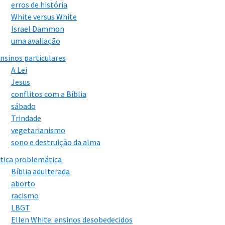
erros de história
White versus White
Israel Dammon
uma avaliação
nsinos particulares
A Lei
Jesus
conflitos com a Bíblia
sábado
Trindade
vegetarianismo
sono e destruição da alma
tica problemática
Bíblia adulterada
aborto
racismo
LBGT
Ellen White: ensinos desobedecidos