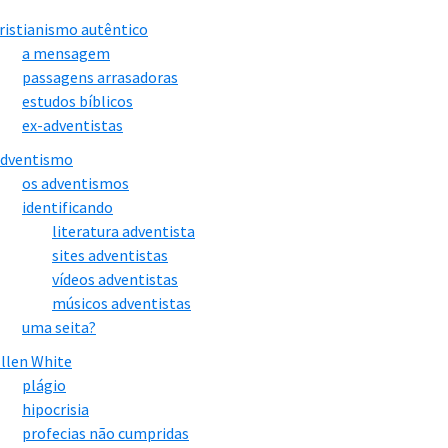
ristianismo autêntico
a mensagem
passagens arrasadoras
estudos bíblicos
ex-adventistas
adventismo
os adventismos
identificando
literatura adventista
sites adventistas
vídeos adventistas
músicos adventistas
uma seita?
llen White
plágio
hipocrisia
profecias não cumpridas