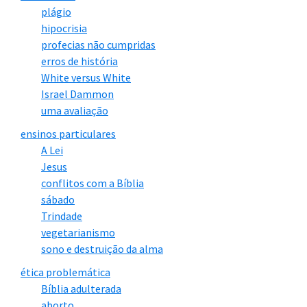
plágio
hipocrisia
profecias não cumpridas
erros de história
White versus White
Israel Dammon
uma avaliação
ensinos particulares
A Lei
Jesus
conflitos com a Bíblia
sábado
Trindade
vegetarianismo
sono e destruição da alma
ética problemática
Bíblia adulterada
aborto