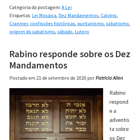
Categoria da postagem:
A Lei
Etiquetas:
Lei Mosaica
,
Dez Mandamentos
,
Calvino
,
Cranmer
,
confissões históricas
,
puritanismo
,
sabatismo
,
origem do sabatismo
,
sábado
,
Lutero
Rabino responde sobre os Dez
Mandamentos
Postado em 21 de setembro de 2020
por
Patricia Allen
Rabino
respond
e a
adventis
ta sobre
os Dez