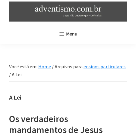
Skip
Pular
to
para
main
sidebar
adventismo.com.br
adventismo:
content
primária
Menu
o
que
não
querem
Você está em:
Home
/
Arquivos para
ensinos particulares
que
/
A Lei
você
saiba
A Lei
Os verdadeiros
mandamentos de Jesus