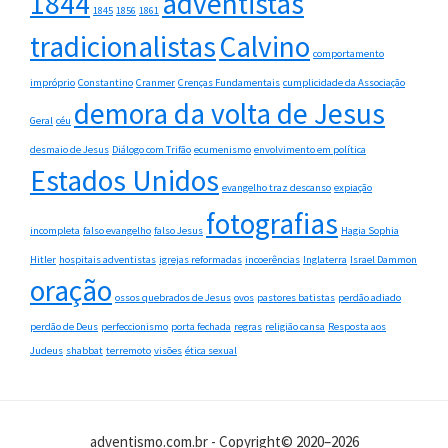
1844
adventistas
1845
1856
1861
tradicionalistas
Calvino
comportamento
impróprio
Constantino
Cranmer
Crenças Fundamentais
cumplicidade da Associação
demora da volta de Jesus
Geral
céu
desmaio de Jesus
Diálogo com Trifão
ecumenismo
envolvimento em política
Estados Unidos
evangelho traz descanso
expiação
fotografias
incompleta
falso evangelho
falso Jesus
Hagia Sophia
Hitler
hospitais adventistas
igrejas reformadas
incoerências
Inglaterra
Israel Dammon
oração
ossos quebrados de Jesus
ovos
pastores batistas
perdão adiado
perdão de Deus
perfeccionismo
porta fechada
regras
religião cansa
Resposta aos
Judeus
shabbat
terremoto
visões
ética sexual
adventismo.com.br - Copyright© 2020–2026