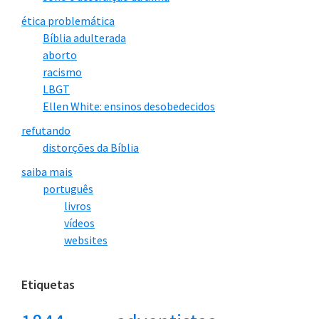
ética problemática
Bíblia adulterada
aborto
racismo
LBGT
Ellen White: ensinos desobedecidos
refutando
distorções da Bíblia
saiba mais
português
livros
vídeos
websites
Etiquetas