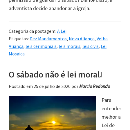
adventista decide abandonar a igreja.
Categoria da postagem:
A Lei
Etiquetas:
Dez Mandamentos
,
Nova Aliança
,
Velha
Aliança
,
leis cerimoniais
,
leis morais
,
leis civis
,
Lei
Mosaica
O sábado não é lei moral!
Postado em 25 de julho de 2020
por
Marcio Redondo
Para
entender
melhor a
Lei de