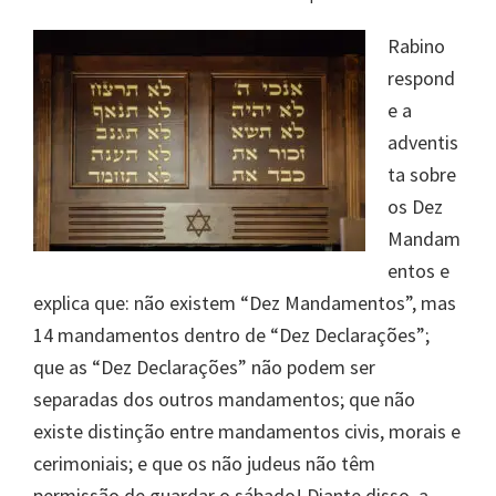
Rabino
respond
e a
adventis
ta sobre
os Dez
Mandam
entos e
explica que: não existem “Dez Mandamentos”, mas
14 mandamentos dentro de “Dez Declarações”;
que as “Dez Declarações” não podem ser
separadas dos outros mandamentos; que não
existe distinção entre mandamentos civis, morais e
cerimoniais; e que os não judeus não têm
permissão de guardar o sábado! Diante disso, a