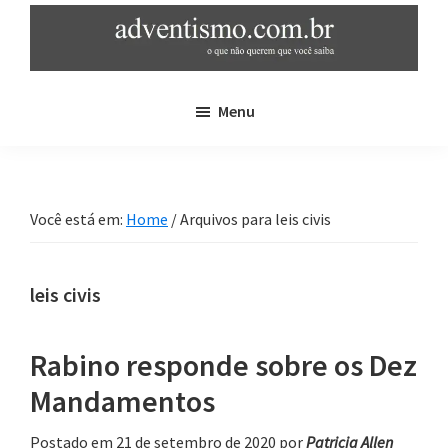
Skip
Pular
to
para
main
sidebar
adventismo.com.br
adventismo:
content
primária
Menu
o
que
não
querem
Você está em:
Home
/
Arquivos para leis civis
que
você
saiba
leis civis
Rabino responde sobre os Dez
Mandamentos
Postado em 21 de setembro de 2020
por
Patricia Allen