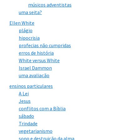
músicos adventistas
uma seita?
Ellen White
plágio
hipocrisia
profecias não cumpridas
erros de história
White versus White
Israel Dammon
uma avaliação
ensinos particulares
A Lei
Jesus
conflitos com a Bíblia
sábado
Trindade
vegetarianismo
sono e destruição da alma