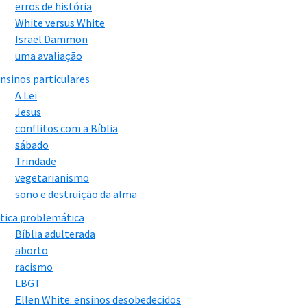
erros de história
White versus White
Israel Dammon
uma avaliação
nsinos particulares
A Lei
Jesus
conflitos com a Bíblia
sábado
Trindade
vegetarianismo
sono e destruição da alma
tica problemática
Bíblia adulterada
aborto
racismo
LBGT
Ellen White: ensinos desobedecidos