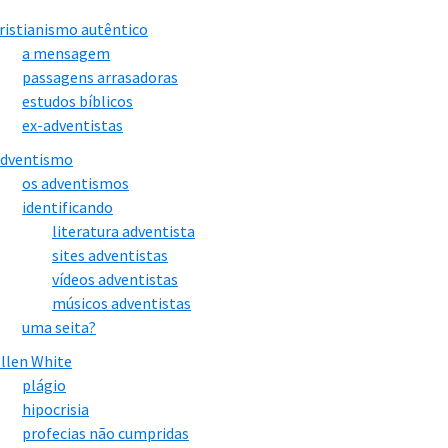
ristianismo autêntico
a mensagem
passagens arrasadoras
estudos bíblicos
ex-adventistas
adventismo
os adventismos
identificando
literatura adventista
sites adventistas
vídeos adventistas
músicos adventistas
uma seita?
llen White
plágio
hipocrisia
profecias não cumpridas