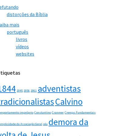
efutando
distorções da Bíblia
aiba mais
português
livros
vídeos
websites
Etiquetas
1844
adventistas
1845
1856
1861
tradicionalistas
Calvino
omportamento impróprio
Constantino
Cranmer
Crenças Fundamentais
demora da
umplicidade da Associação Geral
céu
volta de Jesus