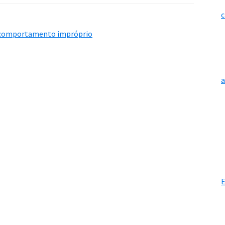
c
comportamento impróprio
E