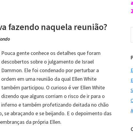
ava fazendo naquela reunião?
P
n
dondo
s
Pouca gente conhece os detalhes que foram
descobertos sobre o julgamento de Israel
Dammon. Ele foi condenado por perturbar a
E
ordem em uma reunião da qual Ellen White
E
também participou. O curioso é ver Ellen White
S
dizendo que alguns corriam o risco de ir para o
O
inferno e também profetizando deitada no chão
A
o, se abraçando e se beijando. E o depoimento das
embranças da própria Ellen.