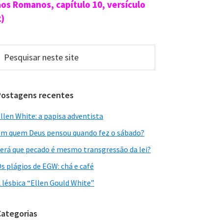
aos Romanos, capítulo 10, versículo
2)
esquisar
este
ite
Postagens recentes
llen White: a papisa adventista
m quem Deus pensou quando fez o sábado?
erá que pecado é mesmo transgressão da lei?
s plágios de EGW: chá e café
 lésbica “Ellen Gould White”
Categorias