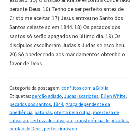
perante Deus. 16) Tenho de ser perfeito antes de
Cristo me aceitar. 17) Jesus entrou no Santo dos
Santos celeste só em 1844. 18) Os pecados dos
santos só serão apagados no último dia. 19) Os
discípulos escolheram Judas X Judas se escolheu.
20) Só obedecendo aos mandamentos obtenho o
favor de Deus.
Categoria da postagem:
conflitos com a Bíblia
Etiquetas:
perdão adiado
,
Judas Iscariotes
,
Ellen White
,
pecados dos santos
,
1844
,
graça dependente da
obediência
,
Satanás
,
oferta pela culpa
,
incerteza de
salvação
,
certeza de salvação
,
transferência de pecados
,
perdão de Deus
,
perfeccionismo