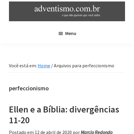
Skip
Pular
to
para
main
sidebar
adventismo.com.br
adventismo:
content
primária
Menu
o
que
não
querem
Você está em:
Home
/
Arquivos para perfeccionismo
que
você
saiba
perfeccionismo
Ellen e a Bíblia: divergências
11-20
Postado em 12 de abril de 2020
por
Marcio Redondo