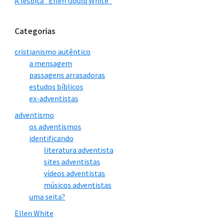
A lésbica “Ellen Gould White”
Categorias
cristianismo autêntico
a mensagem
passagens arrasadoras
estudos bíblicos
ex-adventistas
adventismo
os adventismos
identificando
literatura adventista
sites adventistas
vídeos adventistas
músicos adventistas
uma seita?
Ellen White