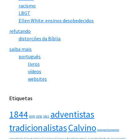
racismo
LBGT
Ellen White: ensinos desobedecidos
refutando
distorções da Bíblia
saiba mais
português
livros
vídeos
websites
Etiquetas
1844
adventistas
1845
1856
1861
tradicionalistas
Calvino
comportamento
impróprio
Constantino
Cranmer
Crenças Fundamentais
cumplicidade da Associação