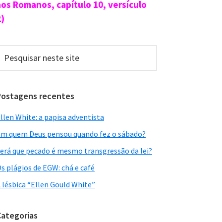
aos Romanos, capítulo 10, versículo
2)
esquisar
este
ite
Postagens recentes
llen White: a papisa adventista
m quem Deus pensou quando fez o sábado?
erá que pecado é mesmo transgressão da lei?
s plágios de EGW: chá e café
 lésbica “Ellen Gould White”
Categorias