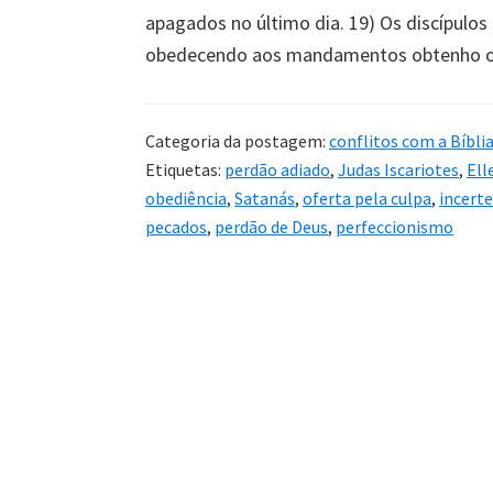
apagados no último dia. 19) Os discípulos
obedecendo aos mandamentos obtenho o 
Categoria da postagem:
conflitos com a Bíbli
Etiquetas:
perdão adiado
,
Judas Iscariotes
,
Ell
obediência
,
Satanás
,
oferta pela culpa
,
incerte
pecados
,
perdão de Deus
,
perfeccionismo