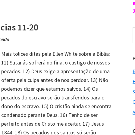
ncias 11-20
P
n
ondo
s
Mais tolices ditas pela Ellen White sobre a Bíblia:
11) Satanás sofrerá no final o castigo de nossos
pecados. 12) Deus exige a apresentação de uma
E
oferta pela culpa antes de nos perdoar. 13) Não
E
podemos dizer que estamos salvos. 14) Os
S
pecados do escravo serão transferidos para o
O
dono do escravo. 15) O cristão ainda se encontra
A
condenado perante Deus. 16) Tenho de ser
perfeito antes de Cristo me aceitar. 17) Jesus
 1844. 18) Os pecados dos santos só serão