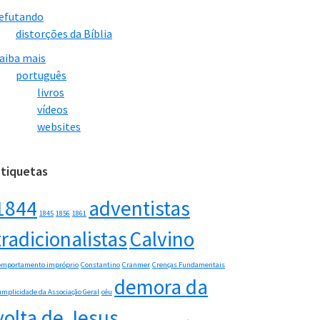
efutando
distorções da Bíblia
aiba mais
português
livros
vídeos
websites
Etiquetas
1844
adventistas
1845
1856
1861
tradicionalistas
Calvino
omportamento impróprio
Constantino
Cranmer
Crenças Fundamentais
demora da
umplicidade da Associação Geral
céu
volta de Jesus