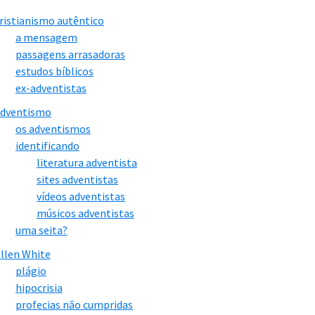
ristianismo autêntico
a mensagem
passagens arrasadoras
estudos bíblicos
ex-adventistas
adventismo
os adventismos
identificando
literatura adventista
sites adventistas
vídeos adventistas
músicos adventistas
uma seita?
llen White
plágio
hipocrisia
profecias não cumpridas