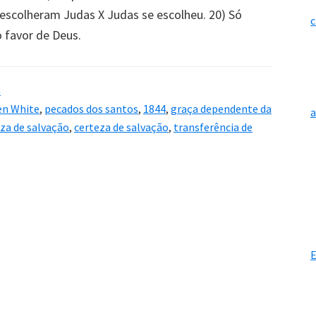
 escolheram Judas X Judas se escolheu. 20) Só
c
favor de Deus.
a
en White
,
pecados dos santos
,
1844
,
graça dependente da
za de salvação
,
certeza de salvação
,
transferência de
E