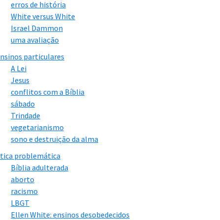
erros de história
White versus White
Israel Dammon
uma avaliação
nsinos particulares
A Lei
Jesus
conflitos com a Bíblia
sábado
Trindade
vegetarianismo
sono e destruição da alma
tica problemática
Bíblia adulterada
aborto
racismo
LBGT
Ellen White: ensinos desobedecidos