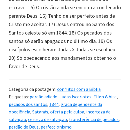
escravo. 15) O cristão ainda se encontra condenado
perante Deus. 16) Tenho de ser perfeito antes de
Cristo me aceitar. 17) Jesus entrou no Santo dos
Santos celeste só em 1844. 18) Os pecados dos
santos só serão apagados no último dia. 19) Os
discípulos escolheram Judas X Judas se escolheu.
20) Só obedecendo aos mandamentos obtenho o
favor de Deus.
Categoria da postagem:
conflitos com a Bíblia
Etiquetas:
perdão adiado
,
Judas Iscariotes
,
Ellen White
,
pecados dos santos
,
1844
,
graça dependente da
obediência
,
Satanás
,
oferta pela culpa
,
incerteza de
salvação
,
certeza de salvação
,
transferência de pecados
,
perdão de Deus
,
perfeccionismo