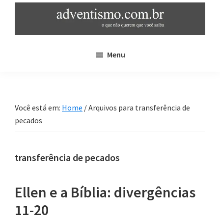
Skip
Pular
to
para
main
sidebar
adventismo.com.br
adventismo:
content
primária
Menu
o
que
não
querem
Você está em:
Home
/
Arquivos para transferência de
que
pecados
você
saiba
transferência de pecados
Ellen e a Bíblia: divergências
11-20