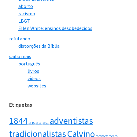
aborto
racismo
LBGT
Ellen White: ensinos desobedecidos
refutando
distorções da Bíblia
saiba mais
português
livros
vídeos
websites
Etiquetas
1844
adventistas
1845
1856
1861
tradicionalistas
Calvino
comportamento