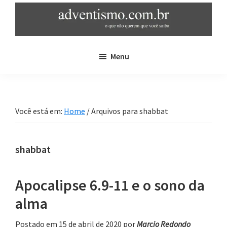
Skip
Pular
to
para
main
sidebar
adventismo.com.br
adventismo:
content
primária
Menu
o
que
não
querem
Você está em:
Home
/
Arquivos para shabbat
que
você
saiba
shabbat
Apocalipse 6.9-11 e o sono da
alma
Postado em 15 de abril de 2020
por
Marcio Redondo