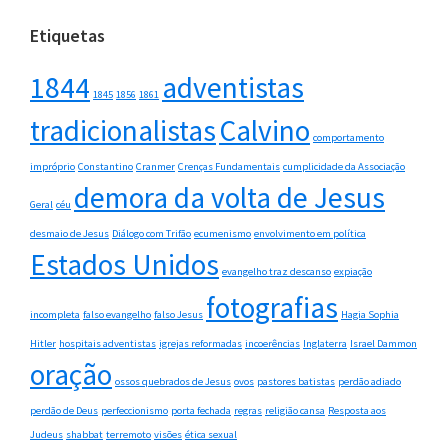
Etiquetas
1844
adventistas
1845
1856
1861
tradicionalistas
Calvino
comportamento
impróprio
Constantino
Cranmer
Crenças Fundamentais
cumplicidade da Associação
demora da volta de Jesus
Geral
céu
desmaio de Jesus
Diálogo com Trifão
ecumenismo
envolvimento em política
Estados Unidos
evangelho traz descanso
expiação
fotografias
incompleta
falso evangelho
falso Jesus
Hagia Sophia
Hitler
hospitais adventistas
igrejas reformadas
incoerências
Inglaterra
Israel Dammon
oração
ossos quebrados de Jesus
ovos
pastores batistas
perdão adiado
perdão de Deus
perfeccionismo
porta fechada
regras
religião cansa
Resposta aos
Judeus
shabbat
terremoto
visões
ética sexual