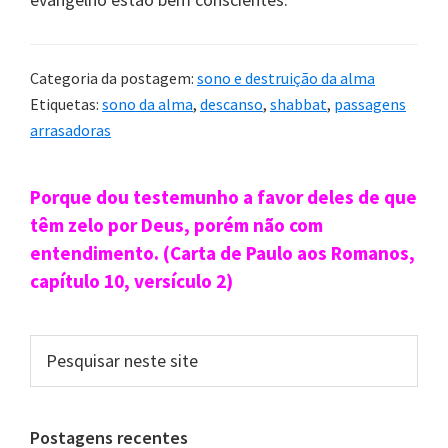
Categoria da postagem:
sono e destruição da alma
Etiquetas:
sono da alma
,
descanso
,
shabbat
,
passagens
arrasadoras
Sidebar
Porque dou testemunho a favor deles de que
primária
têm zelo por Deus, porém não com
entendimento. (Carta de Paulo aos Romanos,
capítulo 10, versículo 2)
Pesquisar
neste
site
Postagens recentes