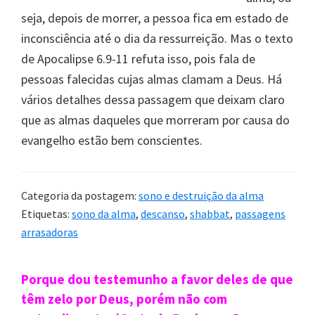
seja, depois de morrer, a pessoa fica em estado de
inconsciência até o dia da ressurreição. Mas o texto
de Apocalipse 6.9-11 refuta isso, pois fala de
pessoas falecidas cujas almas clamam a Deus. Há
vários detalhes dessa passagem que deixam claro
que as almas daqueles que morreram por causa do
evangelho estão bem conscientes.
Categoria da postagem:
sono e destruição da alma
Etiquetas:
sono da alma
,
descanso
,
shabbat
,
passagens
arrasadoras
Sidebar
Porque dou testemunho a favor deles de que
primária
têm zelo por Deus, porém não com