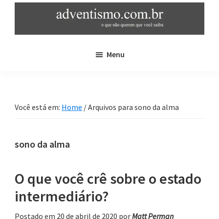
Skip
Pular
to
para
main
sidebar
adventismo.com.br
adventismo:
content
primária
Menu
o
que
não
querem
Você está em:
Home
/
Arquivos para sono da alma
que
você
saiba
sono da alma
O que você crê sobre o estado
intermediário?
Postado em 20 de abril de 2020
por
Matt Perman