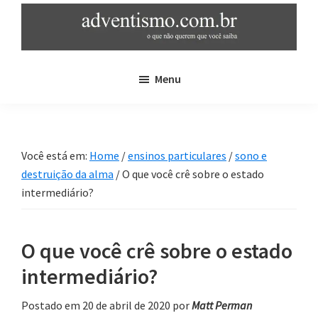
Skip
Pular
to
para
main
sidebar
adventismo.com.br
adventismo:
content
primária
Menu
o
que
não
querem
Você está em:
Home
/
ensinos particulares
/
sono e
que
destruição da alma
/
O que você crê sobre o estado
você
intermediário?
saiba
O que você crê sobre o estado
intermediário?
Postado em 20 de abril de 2020
por
Matt Perman