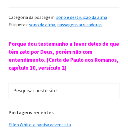
Segundo, Paulo também disse que, “enquanto
vivemos neste corpo, não estamos em nosso lar
com o Senhor” e que, portanto, preferia “deixar
Categoria da postagem:
sono e destruição da alma
Etiquetas:
sono da alma
,
passagens arrasadoras
este corpo terreno, pois então estaríamos em
nosso lar com o Senhor” (2Coríntios 5.6-8).
Sidebar
Porque dou testemunho a favor deles de que
Em primeiro lugar, é significativo que ele fale da
primária
têm zelo por Deus, porém não com
possibilidade de estar ausente do corpo. Isso deixa
entendimento. (Carta de Paulo aos Romanos,
implícito que nós de fato temos almas que
capítulo 10, versículo 2)
continuam existindo depois da morte do corpo.
Pesquisar
Em segundo lugar, repare de novo que ele diz que
neste
site
essa condição é sua preferência, o que indica (tal
como em Filipenses 1.23) que não apenas
Postagens recentes
continuamos existindo entre a morte e a
Ellen White: a papisa adventista
ressurreição, mas que temos consciência de nossa