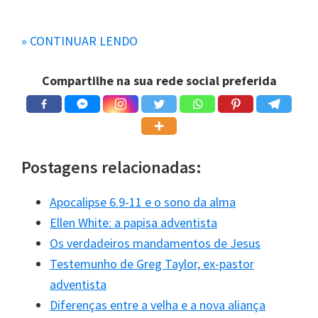
Em particular, quando levamos em conta que Paulo
» CONTINUAR LENDO
desejava intensamente conhecer a Cristo, parece
que o motivo da condição depois da morte ser
Compartilhe na sua rede social preferida
melhor do que a vida atual é que nós estamos com
Cristo e o conhecemos.
Se ficássemos repentinamente inconscientes por
Postagens relacionadas:
ocasião da morte e essa inconsciência durasse até
a ressurreição, não seria melhor continuar nesta
Apocalipse 6.9-11 e o sono da alma
vida? Pelo menos assim teríamos comunhão
Ellen White: a papisa adventista
consciente com Cristo.
Os verdadeiros mandamentos de Jesus
Testemunho de Greg Taylor, ex-pastor
2Coríntios 5.6-8
adventista
Diferenças entre a velha e a nova aliança