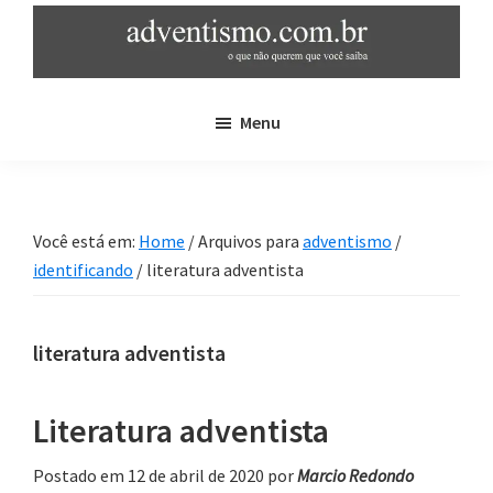
Skip
Pular
to
para
main
sidebar
adventismo.com.br
adventismo:
content
primária
Menu
o
que
não
querem
Você está em:
Home
/
Arquivos para
adventismo
/
que
identificando
/
literatura adventista
você
saiba
literatura adventista
Literatura adventista
Postado em 12 de abril de 2020
por
Marcio Redondo