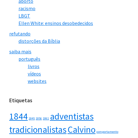
aborto
racismo
LBGT
Ellen White: ensinos desobedecidos
refutando
distorções da Bíblia
saiba mais
português
livros
vídeos
websites
Etiquetas
1844
adventistas
1845
1856
1861
tradicionalistas
Calvino
comportamento