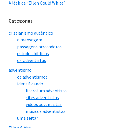
A lésbica “Ellen Gould White”
Categorias
cristianismo autêntico
a mensagem
passagens arrasadoras
estudos bíblicos
ex-adventistas
adventismo
os adventismos
identificando
literatura adventista
sites adventistas
vídeos adventistas
músicos adventistas
uma seita?
Ellen White