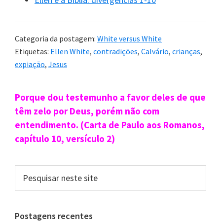
irritação, lembre-se de
que
o Senhor vê você
Categoria da postagem:
White versus White
e não amará você se
Etiquetas:
Ellen White
,
contradições
,
Calvário
,
crianças
,
você fizer o que é
expiação
,
Jesus
5
errado
.”
Sidebar
Porque dou testemunho a favor deles de que
primária
têm zelo por Deus, porém não com
3. A expiação
foi/não foi
completada
entendimento. (Carta de Paulo aos Romanos,
na cruz
capítulo 10, versículo 2)
Expiação completa
Expiação incompleta
Pesquisar
neste
“
O sacrifício a favor
“E,
enquanto nosso
site
do homem foi total e
Sumo Sacerdote está
Postagens recentes