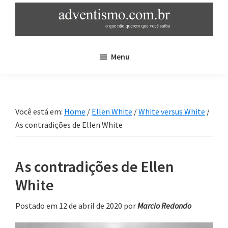
Skip
Pular
to
para
main
sidebar
adventismo.com.br
adventismo:
content
primária
Menu
o
que
não
querem
Você está em:
Home
/
Ellen White
/
White versus White
/
que
As contradições de Ellen White
você
saiba
As contradições de Ellen
White
Postado em 12 de abril de 2020
por
Marcio Redondo