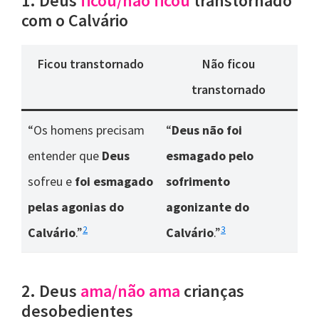
1. Deus
ficou/não ficou
transtornado
com o Calvário
Ficou transtornado
Não ficou
transtornado
“Os homens precisam
“
Deus não foi
entender que
Deus
esmagado pelo
sofreu e
foi esmagado
sofrimento
pelas agonias do
agonizante do
2
3
Calvário
.”
Calvário
.”
2. Deus
ama/não ama
crianças
desobedientes