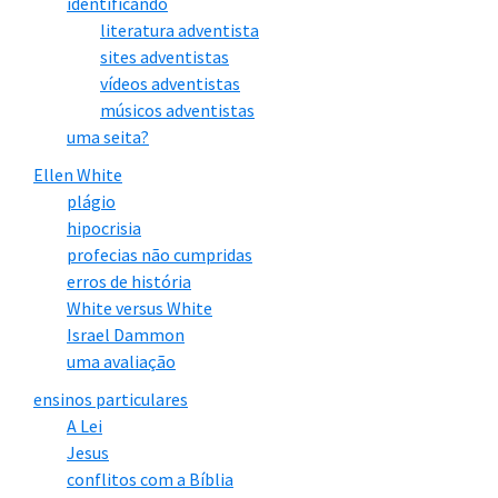
identificando
perfeição do sacrifício.
conclusão da
literatura adventista
sites adventistas
“Basta” — ele disse —,
expiação
e a
vídeos adventistas
“
A expiação está
preparação do povo
músicos adventistas
8
uma seita?
completada
“.
para aguardar o dia da
Ellen White
9
sua vinda.
plágio
hipocrisia
Em 1844, Jesus
profecias não cumpridas
entrou no Lugar
erros de história
White versus White
Santíssimo
do
Israel Dammon
santuário celeste no
uma avaliação
final dos 2.300 dias de
ensinos particulares
A Lei
Daniel 8,
para fazer
Jesus
uma expiação final
conflitos com a Bíblia