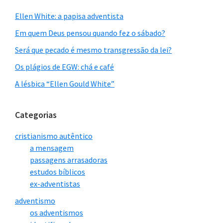
completo
. A condição
fazendo a expiação
Ellen White: a papisa adventista
para a expiação foi
final por nós
,
Em quem Deus pensou quando fez o sábado?
6
satisfeita.”
devemos buscar nos
Será que pecado é mesmo transgressão da lei?
tornar perfeitos em
Os plágios de EGW: chá e café
7
Cristo.”
A lésbica “Ellen Gould White”
Ele [Cristo] plantou a
Em vez de …
Daniel
Categorias
cruz entre o céu e a
8.14
se referir à
cristianismo autêntico
terra, e o Pai, quando
purificação da terra,
a mensagem
contemplou o sacrifício
agora estava claro que
passagens arrasadoras
estudos bíblicos
de seu filho, se curvou
apontava para
a obra
ex-adventistas
diante disso,
final de nosso Sumo
adventismo
os adventismos
reconhecendo a
Sacerdote no céu,
a