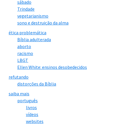
sábado
por todos que
Trindade
poderiam ser
vegetarianismo
sono e destruição da alma
beneficiados por sua
ética problemática
10
mediação.
Bíblia adulterada
aborto
racismo
4. Lúcifer
lamentou/não lamentou
LBGT
ter se rebelado contra Deus
Ellen White: ensinos desobedecidos
refutando
distorções da Bíblia
Lamentou
Não lamentou
saiba mais
português
“Satanás tremia
“Tinha chegado a hora
livros
enquanto contemplava
da decisão final;
vídeos
websites
sua obra. Estava
[Lúcifer/Satanás] tinha