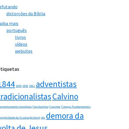
efutando
distorções da Bíblia
aiba mais
português
livros
vídeos
websites
Etiquetas
1844
adventistas
1845
1856
1861
tradicionalistas
Calvino
omportamento impróprio
Constantino
Cranmer
Crenças Fundamentais
demora da
umplicidade da Associação Geral
céu
volta de Jesus