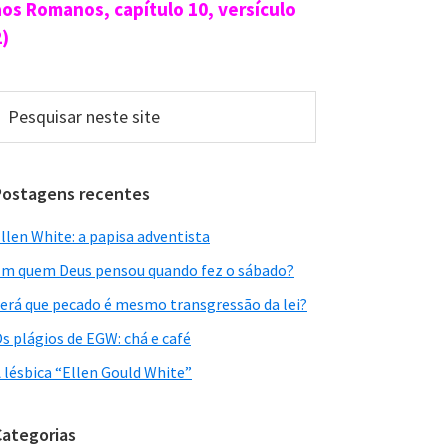
aos Romanos, capítulo 10, versículo
2)
esquisar
este
ite
Postagens recentes
llen White: a papisa adventista
m quem Deus pensou quando fez o sábado?
erá que pecado é mesmo transgressão da lei?
s plágios de EGW: chá e café
 lésbica “Ellen Gould White”
Categorias