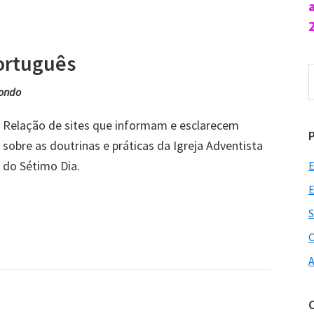
ortuguês
P
n
ondo
s
Relação de sites que informam e esclarecem
sobre as doutrinas e práticas da Igreja Adventista
do Sétimo Dia.
E
E
S
O
A