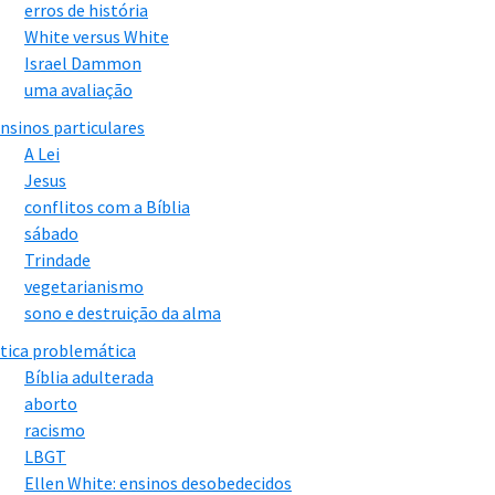
erros de história
White versus White
Israel Dammon
uma avaliação
nsinos particulares
A Lei
Jesus
conflitos com a Bíblia
sábado
Trindade
vegetarianismo
sono e destruição da alma
tica problemática
Bíblia adulterada
aborto
racismo
LBGT
Ellen White: ensinos desobedecidos