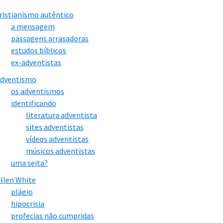
ristianismo autêntico
a mensagem
passagens arrasadoras
estudos bíblicos
ex-adventistas
adventismo
os adventismos
identificando
literatura adventista
sites adventistas
vídeos adventistas
músicos adventistas
uma seita?
llen White
plágio
hipocrisia
profecias não cumpridas