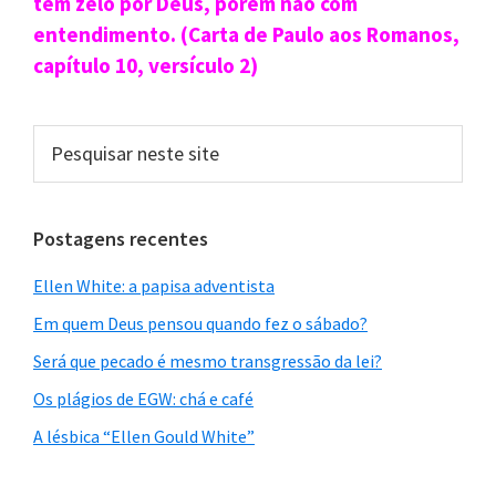
primária
têm zelo por Deus, porém não com
entendimento. (Carta de Paulo aos Romanos,
capítulo 10, versículo 2)
Pesquisar
neste
site
Postagens recentes
Ellen White: a papisa adventista
Em quem Deus pensou quando fez o sábado?
Será que pecado é mesmo transgressão da lei?
Os plágios de EGW: chá e café
A lésbica “Ellen Gould White”