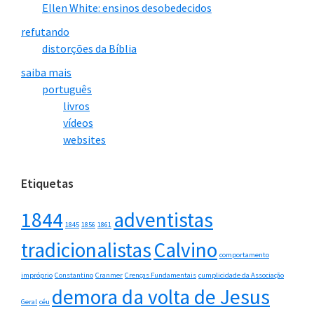
Ellen White: ensinos desobedecidos
refutando
distorções da Bíblia
saiba mais
português
livros
vídeos
websites
Etiquetas
1844
adventistas
1845
1856
1861
tradicionalistas
Calvino
comportamento
impróprio
Constantino
Cranmer
Crenças Fundamentais
cumplicidade da Associação
demora da volta de Jesus
Geral
céu