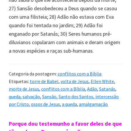
27) Sansão desobedeceu a Deus quando se casou
com uma filisteia; 28) Adão não estava com Eva
quando foi tentada no jardim; 29) Adão foi
enganado por Satanás; 30) Seres humanos pré-
diluvianos copularam com animais e deram origem
a novas espécies e raças sub-humanas.
Categoria da postagem:
conflitos com a Bíblia
Etiquetas:
torre de Babel
,
volta de Jesus
,
Ellen White
,
morte de Jesus
,
conflitos com a Bíblia
,
Adão
,
Satanás
,
queda
,
salvação
,
Sansão
,
Santo dos Santos
,
intercessão
por Cristo
,
ossos de Jesus
,
a queda
,
amalgamação
Sidebar
Porque dou testemunho a favor deles de que