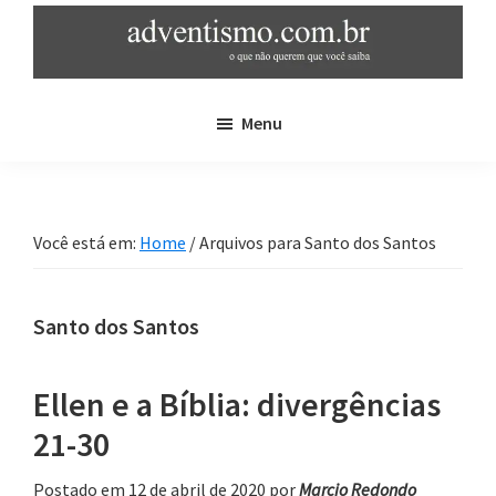
Skip
Pular
to
para
main
sidebar
adventismo.com.br
adventismo:
content
primária
Menu
o
que
não
querem
Você está em:
Home
/
Arquivos para Santo dos Santos
que
você
saiba
Santo dos Santos
Ellen e a Bíblia: divergências
21-30
Postado em 12 de abril de 2020
por
Marcio Redondo