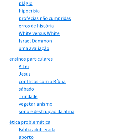
plágio
hipocrisia
profecias não cumpridas
erros de história
White versus White
Israel Dammon
uma avaliação
ensinos particulares
A Lei
Jesus
conflitos com a Bíblia
sábado
Trindade
vegetarianismo
sono e destruição da alma
ética problemática
Bíblia adulterada
aborto