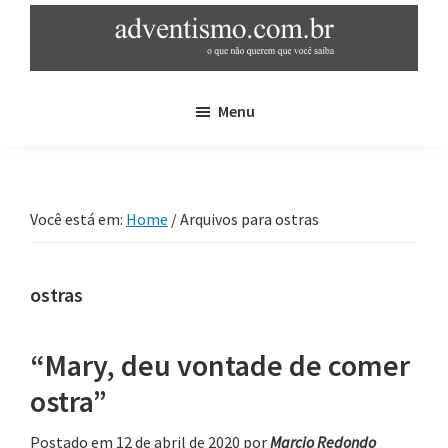
Skip
Pular
to
para
main
sidebar
adventismo.com.br
adventismo:
content
primária
Menu
o
que
não
querem
Você está em:
Home
/
Arquivos para ostras
que
você
saiba
ostras
“Mary, deu vontade de comer
ostra”
Postado em 12 de abril de 2020
por
Marcio Redondo