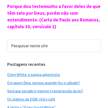
Sidebar
Porque dou testemunho a favor deles de que
primária
têm zelo por Deus, porém não com
entendimento. (Carta de Paulo aos Romanos,
capítulo 10, versículo 2)
Pesquisar
neste
site
Postagens recentes
Ellen White: a papisa adventista
Em quem Deus pensou quando fez o sábado?
Será que pecado é mesmo transgressão da lei?
Os plágios de EGW: chá e café
A lésbica “Ellen Gould White”