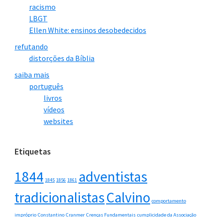
racismo
LBGT
Ellen White: ensinos desobedecidos
refutando
distorções da Bíblia
saiba mais
português
livros
vídeos
websites
Etiquetas
1844
adventistas
1845
1856
1861
tradicionalistas
Calvino
comportamento
impróprio
Constantino
Cranmer
Crenças Fundamentais
cumplicidade da Associação