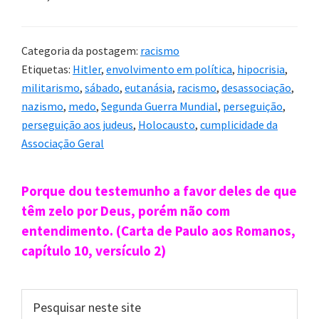
Categoria da postagem:
racismo
Etiquetas:
Hitler
,
envolvimento em política
,
hipocrisia
,
militarismo
,
sábado
,
eutanásia
,
racismo
,
desassociação
,
nazismo
,
medo
,
Segunda Guerra Mundial
,
perseguição
,
perseguição aos judeus
,
Holocausto
,
cumplicidade da
Associação Geral
Sidebar
Porque dou testemunho a favor deles de que
primária
têm zelo por Deus, porém não com
entendimento. (Carta de Paulo aos Romanos,
capítulo 10, versículo 2)
Pesquisar
neste