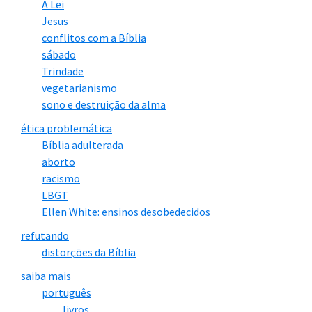
A Lei
Jesus
conflitos com a Bíblia
sábado
Trindade
vegetarianismo
sono e destruição da alma
ética problemática
Bíblia adulterada
aborto
racismo
LBGT
Ellen White: ensinos desobedecidos
refutando
distorções da Bíblia
saiba mais
português
livros