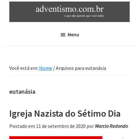
Skip
Pular
to
para
main
sidebar
adventismo.com.br
adventismo:
content
primária
Menu
o
que
não
querem
Você está em:
Home
/
Arquivos para eutanásia
que
você
saiba
eutanásia
Igreja Nazista do Sétimo Dia
Postado em 11 de setembro de 2020
por
Marcio Redondo