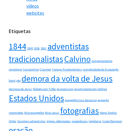
vídeos
websites
Etiquetas
1844
adventistas
1845
1856
1861
tradicionalistas
Calvino
comportamento
impróprio
Constantino
Cranmer
Crenças Fundamentais
cumplicidade da Associação
demora da volta de Jesus
Geral
céu
desmaio de Jesus
Diálogo com Trifão
ecumenismo
envolvimento em política
Estados Unidos
evangelho traz descanso
expiação
fotografias
incompleta
falso evangelho
falso Jesus
Hagia Sophia
Hitler
hospitais adventistas
igrejas reformadas
incoerências
Inglaterra
Israel Dammon
oração