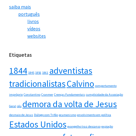
saiba mais
português
livros
vídeos
websites
Etiquetas
1844
adventistas
1845
1856
1861
tradicionalistas
Calvino
comportamento
impróprio
Constantino
Cranmer
Crenças Fundamentais
cumplicidade da Associação
demora da volta de Jesus
Geral
céu
desmaio de Jesus
Diálogo com Trifão
ecumenismo
envolvimento em política
Estados Unidos
evangelho traz descanso
expiação