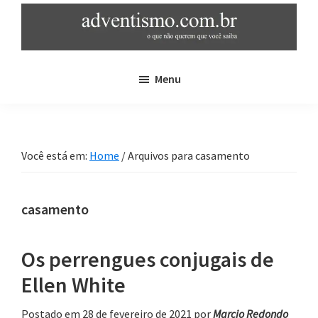
Skip
Pular
to
para
main
sidebar
adventismo.com.br
adventismo:
content
primária
Menu
o
que
não
querem
Você está em:
Home
/
Arquivos para casamento
que
você
saiba
casamento
Os perrengues conjugais de
Ellen White
Postado em 28 de fevereiro de 2021
por
Marcio Redondo