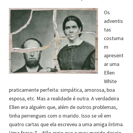
Os
adventis
tas
costuma
m
apresent
ar uma
Ellen
White
praticamente perfeita: simpática, amorosa, boa
esposa, etc. Mas a realidade é outra. A verdadeira
Ellen era alguém que, além de outros problemas,
tinha perrengues com o marido. Isso se vê em
quatro cartas que ela escreveu a uma amiga íntima.
Uma frase: “…Não creio que o meu marido deseje