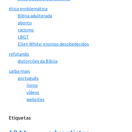
ética problemática
Bíblia adulterada
aborto
racismo
LBGT
Ellen White: ensinos desobedecidos
refutando
distorções da Bíblia
saiba mais
português
livros
vídeos
websites
Etiquetas