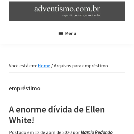
Skip
Pular
to
para
main
sidebar
adventismo.com.br
adventismo:
content
primária
Menu
o
que
não
querem
Você está em:
Home
/
Arquivos para empréstimo
que
você
saiba
empréstimo
A enorme dívida de Ellen
White!
Postado em 12 de abril de 2020
por
Marcio Redondo