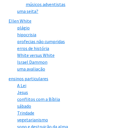
músicos adventistas
uma seita?
Ellen White
plágio
hipocrisia
profecias não cumpridas
erros de história
White versus White
Israel Dammon
uma avaliação
ensinos particulares
A Lei
Jesus
conflitos com a Bíblia
sábado
Trindade
vegetarianismo
sono e destruição da alma