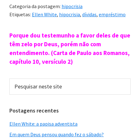
Categoria da postagem:
hipocrisia
Etiquetas:
Ellen White
,
hipocrisia
,
dívidas
,
empréstimo
Sidebar
Porque dou testemunho a favor deles de que
primária
têm zelo por Deus, porém não com
entendimento. (Carta de Paulo aos Romanos,
capítulo 10, versículo 2)
Pesquisar
neste
site
Postagens recentes
Ellen White: a papisa adventista
Em quem Deus pensou quando fez o sábado?