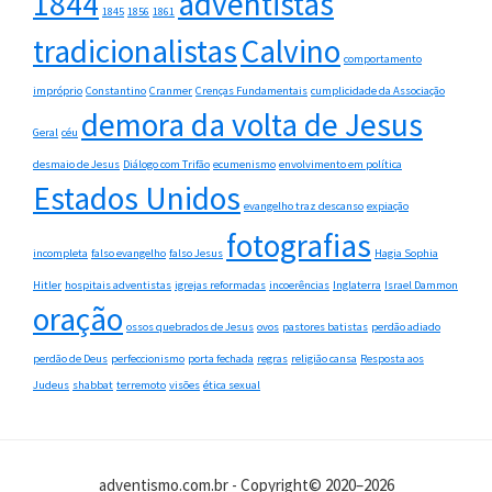
1844
adventistas
1845
1856
1861
tradicionalistas
Calvino
comportamento
impróprio
Constantino
Cranmer
Crenças Fundamentais
cumplicidade da Associação
demora da volta de Jesus
Geral
céu
desmaio de Jesus
Diálogo com Trifão
ecumenismo
envolvimento em política
Estados Unidos
evangelho traz descanso
expiação
fotografias
incompleta
falso evangelho
falso Jesus
Hagia Sophia
Hitler
hospitais adventistas
igrejas reformadas
incoerências
Inglaterra
Israel Dammon
oração
ossos quebrados de Jesus
ovos
pastores batistas
perdão adiado
perdão de Deus
perfeccionismo
porta fechada
regras
religião cansa
Resposta aos
Judeus
shabbat
terremoto
visões
ética sexual
adventismo.com.br - Copyright© 2020–2026