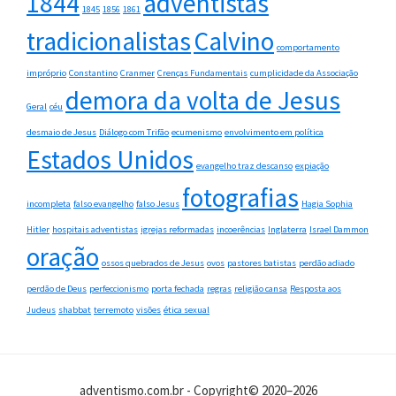
1844
adventistas
1845
1856
1861
tradicionalistas
Calvino
comportamento
impróprio
Constantino
Cranmer
Crenças Fundamentais
cumplicidade da Associação
demora da volta de Jesus
Geral
céu
desmaio de Jesus
Diálogo com Trifão
ecumenismo
envolvimento em política
Estados Unidos
evangelho traz descanso
expiação
fotografias
incompleta
falso evangelho
falso Jesus
Hagia Sophia
Hitler
hospitais adventistas
igrejas reformadas
incoerências
Inglaterra
Israel Dammon
oração
ossos quebrados de Jesus
ovos
pastores batistas
perdão adiado
perdão de Deus
perfeccionismo
porta fechada
regras
religião cansa
Resposta aos
Judeus
shabbat
terremoto
visões
ética sexual
adventismo.com.br - Copyright© 2020–2026