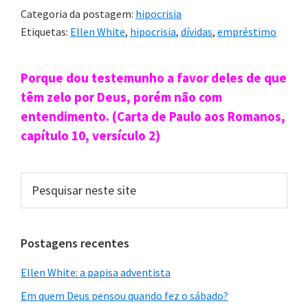
Categoria da postagem:
hipocrisia
Etiquetas:
Ellen White
,
hipocrisia
,
dívidas
,
empréstimo
Sidebar
Porque dou testemunho a favor deles de que
primária
têm zelo por Deus, porém não com
entendimento. (Carta de Paulo aos Romanos,
capítulo 10, versículo 2)
Pesquisar
neste
site
Postagens recentes
Ellen White: a papisa adventista
Em quem Deus pensou quando fez o sábado?