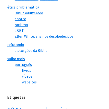
ética problemática
Bíblia adulterada
aborto
racismo
LBGT
Ellen White: ensinos desobedecidos
refutando
distorções da Bíblia
saiba mais
português
livros
vídeos
websites
Etiquetas