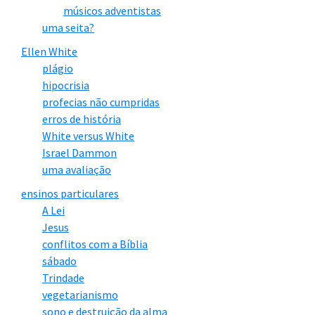
músicos adventistas
uma seita?
Ellen White
plágio
hipocrisia
profecias não cumpridas
erros de história
White versus White
Israel Dammon
uma avaliação
ensinos particulares
A Lei
Jesus
conflitos com a Bíblia
sábado
Trindade
vegetarianismo
sono e destruição da alma