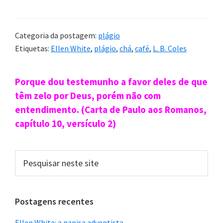
Categoria da postagem:
plágio
Etiquetas:
Ellen White
,
plágio
,
chá
,
café
,
L. B. Coles
Sidebar
Porque dou testemunho a favor deles de que
primária
têm zelo por Deus, porém não com
entendimento. (Carta de Paulo aos Romanos,
capítulo 10, versículo 2)
Pesquisar
neste
site
Postagens recentes
Ellen White: a papisa adventista