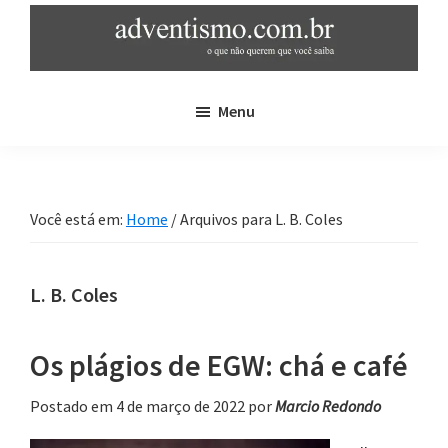
Skip
Pular
to
para
main
sidebar
adventismo.com.br
adventismo:
content
primária
Menu
o
que
não
querem
Você está em:
Home
/
Arquivos para L. B. Coles
que
você
saiba
L. B. Coles
Os plágios de EGW: chá e café
Postado em 4 de março de 2022
por
Marcio Redondo