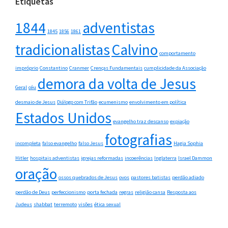
Etiquetas
1844
adventistas
1845
1856
1861
tradicionalistas
Calvino
comportamento
impróprio
Constantino
Cranmer
Crenças Fundamentais
cumplicidade da Associação
demora da volta de Jesus
Geral
céu
desmaio de Jesus
Diálogo com Trifão
ecumenismo
envolvimento em política
Estados Unidos
evangelho traz descanso
expiação
fotografias
incompleta
falso evangelho
falso Jesus
Hagia Sophia
Hitler
hospitais adventistas
igrejas reformadas
incoerências
Inglaterra
Israel Dammon
oração
ossos quebrados de Jesus
ovos
pastores batistas
perdão adiado
perdão de Deus
perfeccionismo
porta fechada
regras
religião cansa
Resposta aos
Judeus
shabbat
terremoto
visões
ética sexual