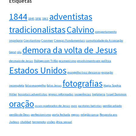
Etiquetas
1844
adventistas
1845
1856
1861
tradicionalistas
Calvino
comportamento
impróprio
Constantino
Cranmer
Crenças Fundamentais
cumplicidade da Associação
demora da volta de Jesus
Geral
céu
desmaio de Jesus
Diálogo com Trifão
ecumenismo
envolvimento em política
Estados Unidos
evangelho traz descanso
expiação
fotografias
incompleta
falso evangelho
falso Jesus
Hagia Sophia
Hitler
hospitais adventistas
igrejas reformadas
incoerências
Inglaterra
Israel Dammon
oração
ossos quebrados de Jesus
ovos
pastores batistas
perdão adiado
perdão de Deus
perfeccionismo
porta fechada
regras
religião cansa
Resposta aos
Judeus
shabbat
terremoto
visões
ética sexual