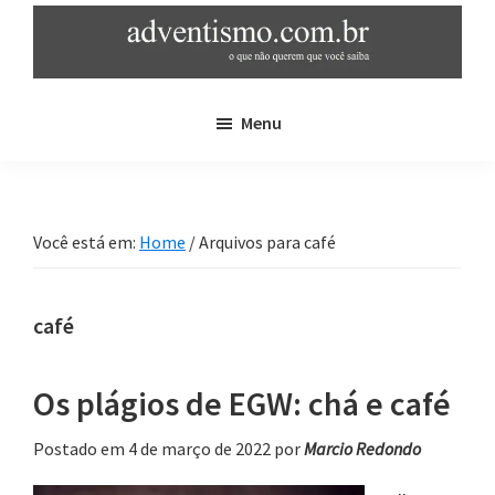
Skip
Pular
to
para
main
sidebar
adventismo.com.br
adventismo:
content
primária
Menu
o
que
não
querem
Você está em:
Home
/
Arquivos para café
que
você
saiba
café
Os plágios de EGW: chá e café
Postado em 4 de março de 2022
por
Marcio Redondo