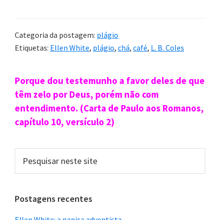
Categoria da postagem:
plágio
Etiquetas:
Ellen White
,
plágio
,
chá
,
café
,
L. B. Coles
Sidebar
Porque dou testemunho a favor deles de que
primária
têm zelo por Deus, porém não com
entendimento. (Carta de Paulo aos Romanos,
capítulo 10, versículo 2)
Pesquisar
neste
site
Postagens recentes
Ellen White: a papisa adventista