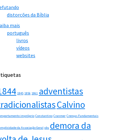
efutando
distorções da Bíblia
aiba mais
português
livros
vídeos
websites
Etiquetas
1844
adventistas
1845
1856
1861
tradicionalistas
Calvino
omportamento impróprio
Constantino
Cranmer
Crenças Fundamentais
demora da
umplicidade da Associação Geral
céu
volta de Jesus