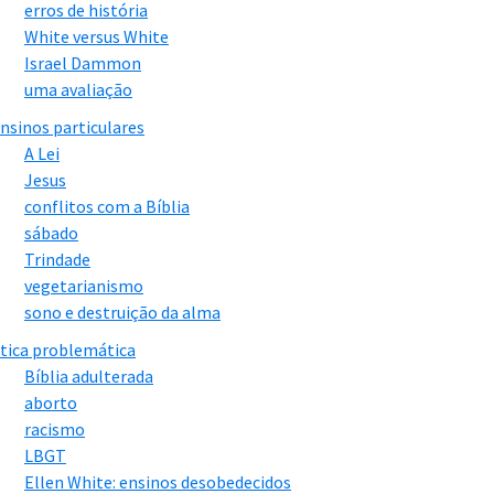
erros de história
White versus White
Israel Dammon
uma avaliação
nsinos particulares
A Lei
Jesus
conflitos com a Bíblia
sábado
Trindade
vegetarianismo
sono e destruição da alma
tica problemática
Bíblia adulterada
aborto
racismo
LBGT
Ellen White: ensinos desobedecidos