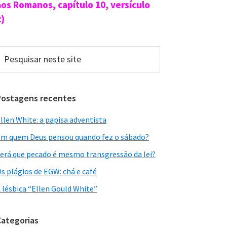
aos Romanos, capítulo 10, versículo
2)
esquisar
este
ite
Postagens recentes
llen White: a papisa adventista
m quem Deus pensou quando fez o sábado?
erá que pecado é mesmo transgressão da lei?
s plágios de EGW: chá e café
 lésbica “Ellen Gould White”
Categorias