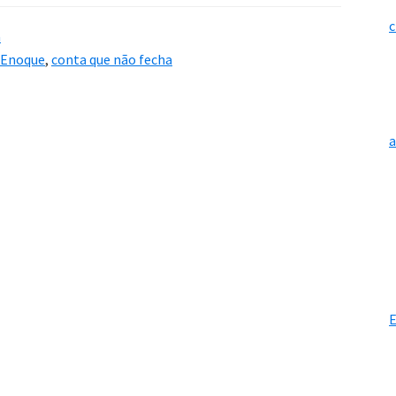
c
a
Enoque
,
conta que não fecha
E