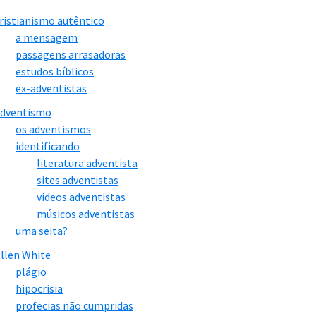
ristianismo autêntico
a mensagem
passagens arrasadoras
estudos bíblicos
ex-adventistas
adventismo
os adventismos
identificando
literatura adventista
sites adventistas
vídeos adventistas
músicos adventistas
uma seita?
llen White
plágio
hipocrisia
profecias não cumpridas