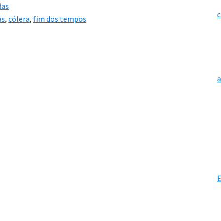
das
c
as
,
cólera
,
fim dos tempos
E