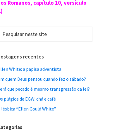
aos Romanos, capítulo 10, versículo
2)
esquisar
este
ite
Postagens recentes
llen White: a papisa adventista
m quem Deus pensou quando fez o sábado?
erá que pecado é mesmo transgressão da lei?
s plágios de EGW: chá e café
 lésbica “Ellen Gould White”
Categorias