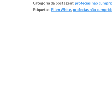
Categoria da postagem:
profecias não cumpri
Etiquetas:
Ellen White
,
profecias não cumprid