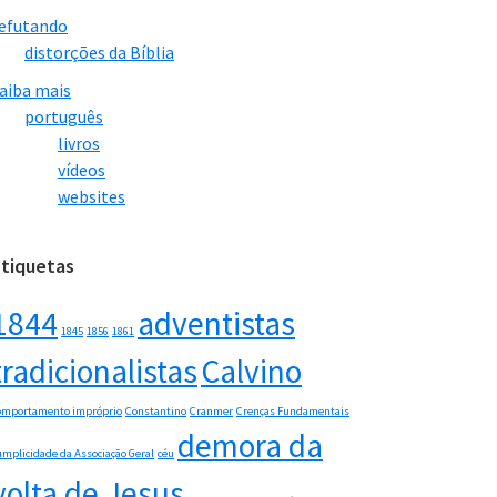
efutando
distorções da Bíblia
aiba mais
português
livros
vídeos
websites
Etiquetas
1844
adventistas
1845
1856
1861
tradicionalistas
Calvino
omportamento impróprio
Constantino
Cranmer
Crenças Fundamentais
demora da
umplicidade da Associação Geral
céu
volta de Jesus