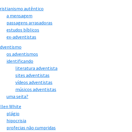
ristianismo autêntico
a mensagem
passagens arrasadoras
estudos bíblicos
ex-adventistas
adventismo
os adventismos
identificando
literatura adventista
sites adventistas
vídeos adventistas
músicos adventistas
uma seita?
llen White
plágio
hipocrisia
profecias não cumpridas