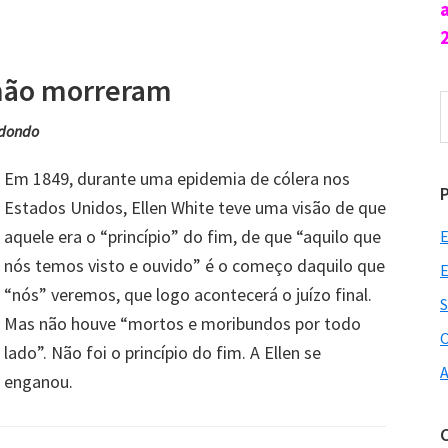
 não morreram
P
n
edondo
s
Em 1849, durante uma epidemia de cólera nos
Estados Unidos, Ellen White teve uma visão de que
aquele era o “princípio” do fim, de que “aquilo que
E
nós temos visto e ouvido” é o começo daquilo que
E
“nós” veremos, que logo acontecerá o juízo final.
S
Mas não houve “mortos e moribundos por todo
O
lado”. Não foi o princípio do fim. A Ellen se
A
enganou.