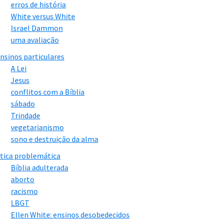
erros de história
White versus White
Israel Dammon
uma avaliação
nsinos particulares
A Lei
Jesus
conflitos com a Bíblia
sábado
Trindade
vegetarianismo
sono e destruição da alma
tica problemática
Bíblia adulterada
aborto
racismo
LBGT
Ellen White: ensinos desobedecidos