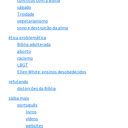
conflitos com a Bíblia
sábado
Trindade
vegetarianismo
sono e destruição da alma
ética problemática
Bíblia adulterada
aborto
racismo
LBGT
Ellen White: ensinos desobedecidos
refutando
distorções da Bíblia
saiba mais
português
livros
vídeos
websites