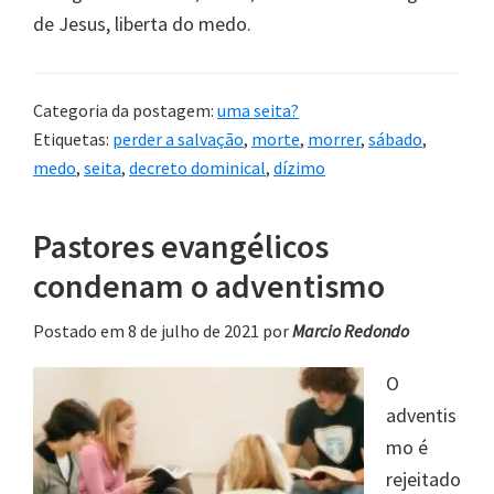
de Jesus, liberta do medo.
Categoria da postagem:
uma seita?
Etiquetas:
perder a salvação
,
morte
,
morrer
,
sábado
,
medo
,
seita
,
decreto dominical
,
dízimo
Pastores evangélicos
condenam o adventismo
Postado em 8 de julho de 2021
por
Marcio Redondo
O
adventis
mo é
rejeitado