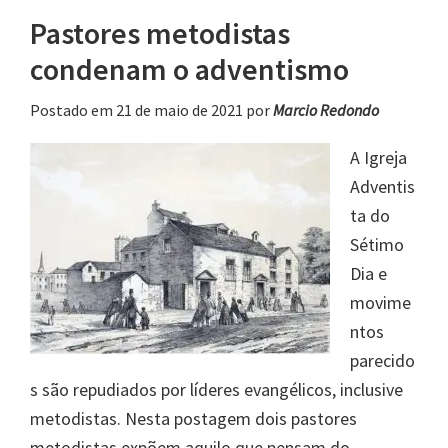
Pastores metodistas
condenam o adventismo
Postado em 21 de maio de 2021
por
Marcio Redondo
A Igreja
Adventis
ta do
Sétimo
Dia e
movime
ntos
parecido
s são repudiados por líderes evangélicos, inclusive
metodistas. Nesta postagem dois pastores
metodistas expõem aquilo que pensam do