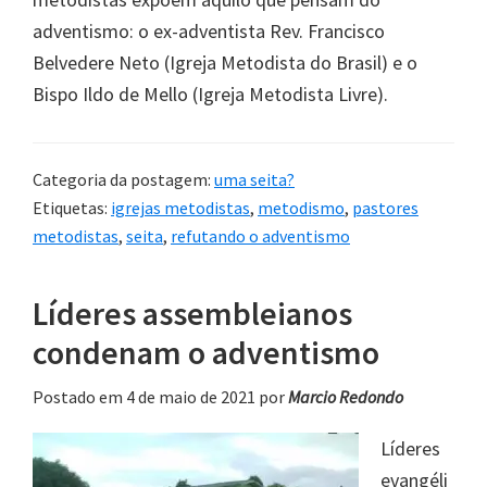
adventismo: o ex-adventista Rev. Francisco
Belvedere Neto (Igreja Metodista do Brasil) e o
Bispo Ildo de Mello (Igreja Metodista Livre).
Categoria da postagem:
uma seita?
Etiquetas:
igrejas metodistas
,
metodismo
,
pastores
metodistas
,
seita
,
refutando o adventismo
Líderes assembleianos
condenam o adventismo
Postado em 4 de maio de 2021
por
Marcio Redondo
Líderes
evangéli