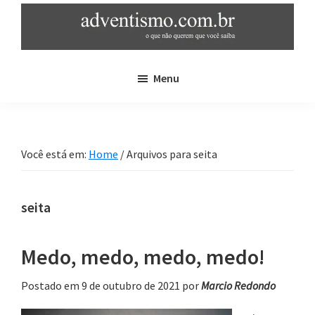
Skip
Pular
to
para
main
sidebar
adventismo.com.br
adventismo:
content
primária
Menu
o
que
não
querem
Você está em:
Home
/
Arquivos para seita
que
você
saiba
seita
Medo, medo, medo, medo!
Postado em 9 de outubro de 2021
por
Marcio Redondo