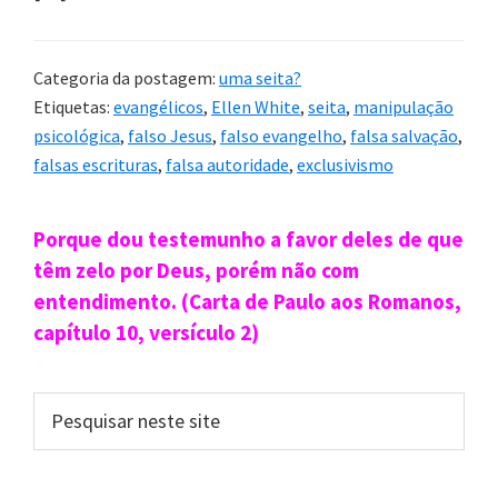
Categoria da postagem:
uma seita?
Etiquetas:
evangélicos
,
Ellen White
,
seita
,
manipulação
psicológica
,
falso Jesus
,
falso evangelho
,
falsa salvação
,
falsas escrituras
,
falsa autoridade
,
exclusivismo
Sidebar
Porque dou testemunho a favor deles de que
primária
têm zelo por Deus, porém não com
entendimento. (Carta de Paulo aos Romanos,
capítulo 10, versículo 2)
Pesquisar
neste
site