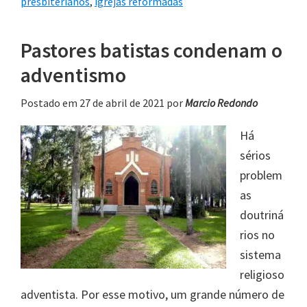
presbiterianos
,
igrejas reformadas
Pastores batistas condenam o
adventismo
Postado em 27 de abril de 2021
por
Marcio Redondo
Há
sérios
problem
as
doutriná
rios no
sistema
religioso
adventista. Por esse motivo, um grande número de