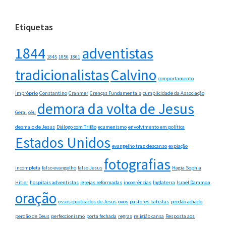
Etiquetas
1844
adventistas
1845
1856
1861
tradicionalistas
Calvino
comportamento
impróprio
Constantino
Cranmer
Crenças Fundamentais
cumplicidade da Associação
demora da volta de Jesus
Geral
céu
desmaio de Jesus
Diálogo com Trifão
ecumenismo
envolvimento em política
Estados Unidos
evangelho traz descanso
expiação
fotografias
incompleta
falso evangelho
falso Jesus
Hagia Sophia
Hitler
hospitais adventistas
igrejas reformadas
incoerências
Inglaterra
Israel Dammon
oração
ossos quebrados de Jesus
ovos
pastores batistas
perdão adiado
perdão de Deus
perfeccionismo
porta fechada
regras
religião cansa
Resposta aos