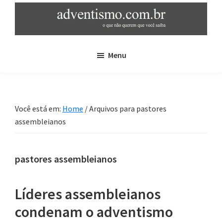
Skip
Pular
to
para
main
sidebar
adventismo.com.br
adventismo:
content
primária
Menu
o
que
não
querem
Você está em:
Home
/
Arquivos para pastores
que
assembleianos
você
saiba
pastores assembleianos
Líderes assembleianos
condenam o adventismo