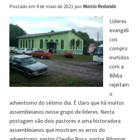
Postado em 4 de maio de 2021
por
Marcio Redondo
Líderes
evangéli
cos
compro
metidos
com a
Bíblia
rejeitam
o
adventismo do sétimo dia. É claro que há muitos
assembleianos nesse grupo de líderes. Nesta
postagem são dois pastores e uma historadora
assembleianos que mostram os erros do
adventismo: pastor Claudio Rosa, pastor Ribamar