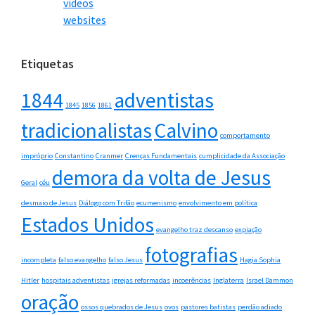
vídeos
websites
Etiquetas
1844
adventistas
1845
1856
1861
tradicionalistas
Calvino
comportamento
impróprio
Constantino
Cranmer
Crenças Fundamentais
cumplicidade da Associação
demora da volta de Jesus
Geral
céu
desmaio de Jesus
Diálogo com Trifão
ecumenismo
envolvimento em política
Estados Unidos
evangelho traz descanso
expiação
fotografias
incompleta
falso evangelho
falso Jesus
Hagia Sophia
Hitler
hospitais adventistas
igrejas reformadas
incoerências
Inglaterra
Israel Dammon
oração
ossos quebrados de Jesus
ovos
pastores batistas
perdão adiado