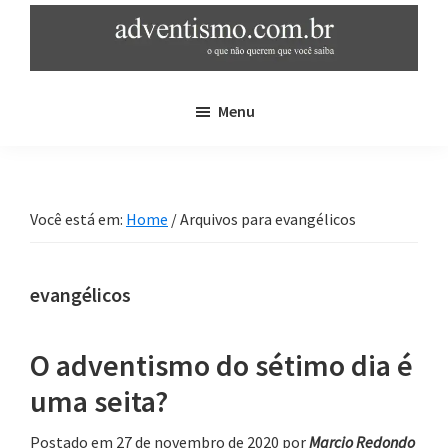
Skip
Pular
to
para
main
sidebar
adventismo.com.br
adventismo:
content
primária
Menu
o
que
não
querem
Você está em:
Home
/
Arquivos para evangélicos
que
você
saiba
evangélicos
O adventismo do sétimo dia é
uma seita?
Postado em 27 de novembro de 2020
por
Marcio Redondo