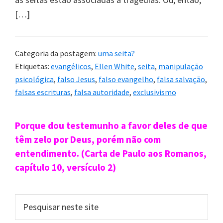
[…]
Categoria da postagem:
uma seita?
Etiquetas:
evangélicos
,
Ellen White
,
seita
,
manipulação
psicológica
,
falso Jesus
,
falso evangelho
,
falsa salvação
,
falsas escrituras
,
falsa autoridade
,
exclusivismo
Sidebar
Porque dou testemunho a favor deles de que
primária
têm zelo por Deus, porém não com
entendimento. (Carta de Paulo aos Romanos,
capítulo 10, versículo 2)
Pesquisar
neste