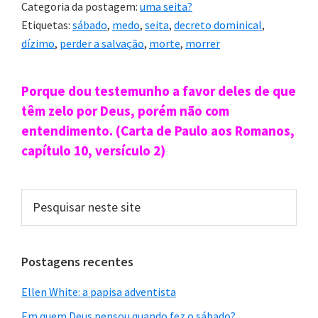
Categoria da postagem:
uma seita?
Etiquetas:
sábado
,
medo
,
seita
,
decreto dominical
,
Acredite se quiser: já vi, mais de uma vez, ancião
dízimo
,
perder a salvação
,
morte
,
morrer
adventista em supermercado após o pôr de sol da
sexta-feira! É claro que, na mesma hora, comentei
Sidebar
Porque dou testemunho a favor deles de que
com minha esposa a hipocrisia de ensinar uma
primária
têm zelo por Deus, porém não com
coisa e praticar outra.
entendimento. (Carta de Paulo aos Romanos,
capítulo 10, versículo 2)
3)
“Meu medo era de estar
contrariando a Deus, porque eu não
Pesquisar
conseguia guardar o sábado. Mas era
neste
site
muito estranho porque eles tentavam
de toda forma falar somente do
Postagens recentes
sábado para mim e dos ensinamentos
Ellen White: a papisa adventista
da profetisa deles. Eu me sentia
Em quem Deus pensou quando fez o sábado?