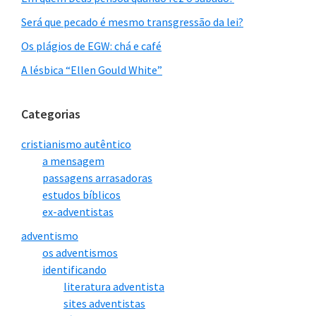
sufocado com tanto fardo que eles
Será que pecado é mesmo transgressão da lei?
colocavam sobre mim.”
Os plágios de EGW: chá e café
A lésbica “Ellen Gould White”
Medo de questionar os ensinos da
Ellen White
Categorias
“Tinha medo de questionar o juízo
cristianismo autêntico
investigativo de Ellen White, por haver
a mensagem
várias contradições bíblicas nesse
passagens arrasadoras
estudos bíblicos
ensino, e ser mal vista e até
ex-adventistas
desprezada pelos líderes por
adventismo
questionar literatura sagrada, a luz
os adventismos
menor sem a qual não poderíamos
identificando
literatura adventista
enxergar a luz maior!”
sites adventistas