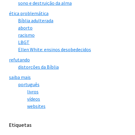
sono e destruição da alma
2)
“O pior de todos os meus medos:
ética problemática
sair o decreto dominical no jornal e ter
Bíblia adulterada
que sair com minhas filhas correndo,
aborto
sem ter dinheiro pra um bom tênis e
racismo
LBGT
roupa apropriada e me afundar numa
Ellen White: ensinos desobedecidos
mata virgem com elas… Eu eduquei e
refutando
ensinei minhas duas filhas assim…
distorções da Bíblia
Fuga no mato e nas montanhas. Eu
saiba mais
orava para ter dinheiro, mas sempre
português
livros
pedia a conta de meus empregos por
vídeos
não querer trabalhar no sábado. Perdi
websites
grandes oportunidades profissionais
por causa disso. E não tinha dinheiro
Etiquetas
para equipamento de sobrevivência na