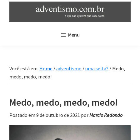
Skip
Pular
to
para
main
sidebar
adventismo.com.br
adventismo:
content
primária
Menu
o
que
não
querem
Você está em:
Home
/
adventismo
/
uma seita?
/
Medo,
que
medo, medo, medo!
você
saiba
Medo, medo, medo, medo!
Postado em 9 de outubro de 2021
por
Marcio Redondo