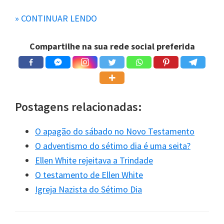
» CONTINUAR LENDO
2)
“Tinha medo de sair do trabalho na
sexta-feira, me atrasar esperando o
Compartilhe na sua rede social preferida
ônibus, sem ter comprado pão nem
mantimentos para o sábado por não
ter dinheiro antes, e ser vista saindo
Postagens relacionadas:
do mercado um minuto ou segundos
após o horário do pôr de sol do
O apagão do sábado no Novo Testamento
sábado (informação que aparece na
O adventismo do sétimo dia é uma seita?
contracapa da lição da escola
Ellen White rejeitava a Trindade
sabatina), e algum ancião me ver. Era
O testamento de Ellen White
certo que eu seria disciplinada! Meses
Igreja Nazista do Sétimo Dia
sentada no banco, sem poder fazer
nada na igreja!”