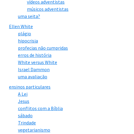
vídeos adventistas
Medo de questionar a liderança
músicos adventistas
uma seita?
“Meu medo era perguntar sobre o
Ellen White
plágio
salário dos pastores e ou sobre
hipocrisia
distorções de Ellen White e ser
profecias não cumpridas
corrigida veementemente pelo ancião
erros de história
White versus White
ou pelo pastor por eu estar tocando
Israel Dammon
em ungido de Deus.”
uma avaliação
ensinos particulares
Medo do decreto dominical
A Lei
Jesus
conflitos com a Bíblia
1)
“Medo do decreto dominical, pois
sábado
teria de correr para o mato.”
Trindade
vegetarianismo