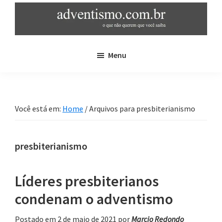
Skip
Pular
to
para
main
sidebar
adventismo.com.br
adventismo:
content
primária
Menu
o
que
não
querem
Você está em:
Home
/
Arquivos para presbiterianismo
que
você
saiba
presbiterianismo
Líderes presbiterianos
condenam o adventismo
Postado em 2 de maio de 2021
por
Marcio Redondo