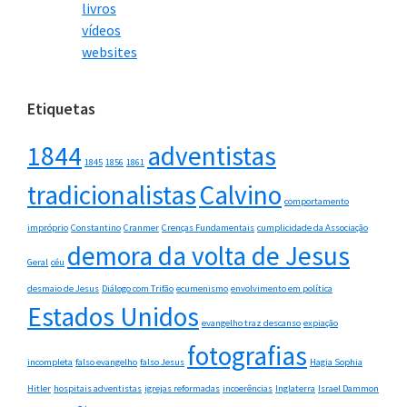
livros
vídeos
websites
Etiquetas
1844
adventistas
1845
1856
1861
tradicionalistas
Calvino
comportamento
impróprio
Constantino
Cranmer
Crenças Fundamentais
cumplicidade da Associação
demora da volta de Jesus
Geral
céu
desmaio de Jesus
Diálogo com Trifão
ecumenismo
envolvimento em política
Estados Unidos
evangelho traz descanso
expiação
fotografias
incompleta
falso evangelho
falso Jesus
Hagia Sophia
Hitler
hospitais adventistas
igrejas reformadas
incoerências
Inglaterra
Israel Dammon