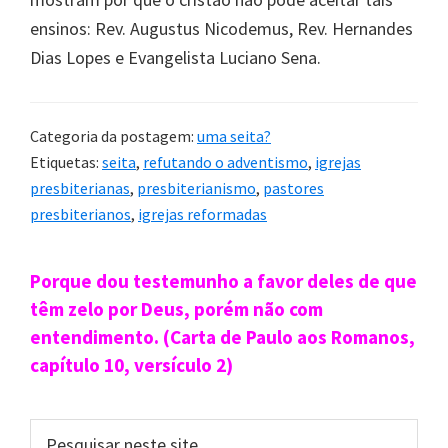
ensinos: Rev. Augustus Nicodemus, Rev. Hernandes
Dias Lopes e Evangelista Luciano Sena.
Categoria da postagem:
uma seita?
Etiquetas:
seita
,
refutando o adventismo
,
igrejas
presbiterianas
,
presbiterianismo
,
pastores
presbiterianos
,
igrejas reformadas
Sidebar
Porque dou testemunho a favor deles de que
primária
têm zelo por Deus, porém não com
entendimento. (Carta de Paulo aos Romanos,
capítulo 10, versículo 2)
Pesquisar