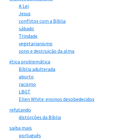
A Lei
Jesus
conflitos com a Bíblia
sábado
Trindade
vegetarianismo
sono e destruição da alma
ética problemática
Bíblia adulterada
aborto
racismo
LBGT
Ellen White: ensinos desobedecidos
refutando
distorções da Bíblia
saiba mais
português