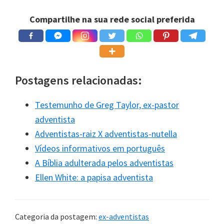
Compartilhe na sua rede social preferida
Postagens relacionadas:
A Dayse conta por que sentiu tristeza, revolta e
Testemunho de Greg Taylor, ex-pastor
decepção com o adventismo e como saiu desse
adventista
sistema religioso.
Adventistas-raiz X adventistas-nutella
Vídeos informativos em português
Paulo César Albuquerque
A Bíblia adulterada pelos adventistas
(radialista) e Elias (representante
Ellen White: a papisa adventista
comercial)
Categoria da postagem:
ex-adventistas
Vídeo
“Por que sai da seita adventista do