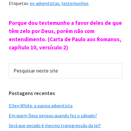
Etiquetas:
ex-adventistas
,
testemunhos
sétimo dia”
Sidebar
Porque dou testemunho a favor deles de que
primária
têm zelo por Deus, porém não com
entendimento. (Carta de Paulo aos Romanos,
capítulo 10, versículo 2)
Pesquisar
neste
site
O Paulo César tem um canal no Youtube
(
youtube.com/c/TVCAMINHOLIVRE/videos
) onde
Postagens recentes
você encontra dezenas e dezenas de vídeos em que
Ellen White: a papisa adventista
ele examina o adventismo do sétimo dia à luz da
Em quem Deus pensou quando fez o sábado?
Bíblia.
Será que pecado é mesmo transgressão da lei?