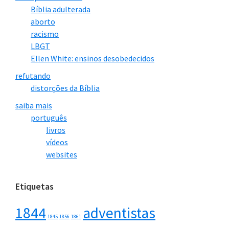
próximos, continuam na IASD.
Bíblia adulterada
aborto
Mais três testemunhos
racismo
LBGT
Ellen White: ensinos desobedecidos
Vídeo
“Jovem é excluído da Igreja Adventista
refutando
— Pr. Martinez conta a história”
distorções da Bíblia
saiba mais
português
livros
vídeos
websites
Etiquetas
1844
adventistas
O vídeo acima apresenta o testemunho de mais
1845
1856
1861