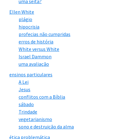
uma seita?
ES)
Ellen White
plágio
Vídeo
“Ex-adventista conta como foi sair da
hipocrisia
religião, da lei, e estar na graça”
profecias não cumpridas
erros de história
White versus White
Israel Dammon
uma avaliação
ensinos particulares
A Lei
Jesus
conflitos com a Bíblia
sábado
Trindade
A irmã Lilian Borges relata sua saída do adventismo
vegetarianismo
depois de 37 anos nesse sistema religioso. Mas
sono e destruição da alma
muitos dos seus parentes, inclusive vários bem
ética problemática