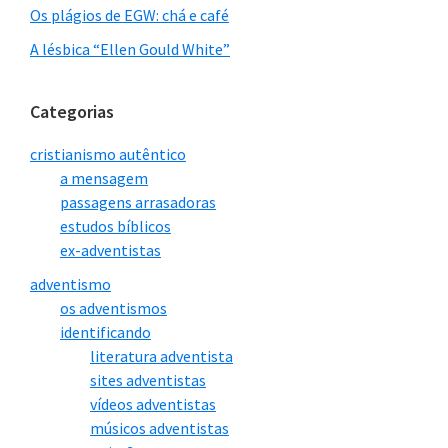
Os plágios de EGW: chá e café
Vídeo
“Por que deixamos a igreja adventista”
A lésbica “Ellen Gould White”
Categorias
cristianismo autêntico
a mensagem
passagens arrasadoras
estudos bíblicos
ex-adventistas
Neste outro vídeo o Paulo César Albuquerque
adventismo
os adventismos
apresenta mais detalhes sobre sua saída do
identificando
adventismo. E o Elias, grande amigo do Paulo
literatura adventista
César, também conta por que deixou essa seita.
sites adventistas
vídeos adventistas
Lilian Borges (cidade de Guarapari,
músicos adventistas