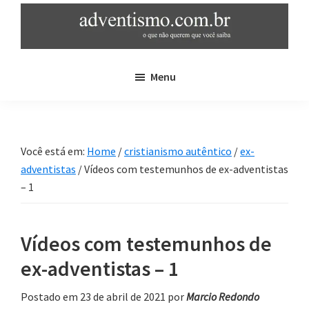
Skip
Pular
to
para
main
sidebar
adventismo.com.br
adventismo:
content
primária
Menu
o
que
não
querem
Você está em:
Home
/
cristianismo autêntico
/
ex-
que
adventistas
/
Vídeos com testemunhos de ex-adventistas
você
– 1
saiba
Vídeos com testemunhos de
ex-adventistas – 1
Postado em 23 de abril de 2021
por
Marcio Redondo