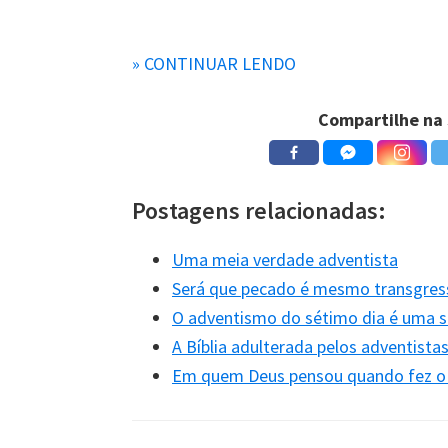
Nova Almeida Atualizada
» CONTINUAR LENDO
“
Tu lhes deste a conhecer o t
Compartilhe na 
estatutos e lei, por meio de teu
Almeida Século 21
Postagens relacionadas:
Uma meia verdade adventista
“
Fizeste-os conhecer o teu s
Será que pecado é mesmo transgress
estatutos e leis por intermédio 
O adventismo do sétimo dia é uma s
A Bíblia adulterada pelos adventista
Almeida Revista e Corrigida (
Em quem Deus pensou quando fez o
“
E o teu santo sábado lhes fi
lhes mandaste pelo ministério d