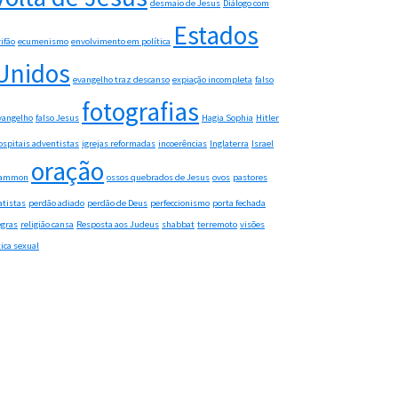
desmaio de Jesus
Diálogo com
Estados
rifão
ecumenismo
envolvimento em política
Unidos
evangelho traz descanso
expiação incompleta
falso
fotografias
vangelho
falso Jesus
Hagia Sophia
Hitler
ospitais adventistas
igrejas reformadas
incoerências
Inglaterra
Israel
oração
ammon
ossos quebrados de Jesus
ovos
pastores
atistas
perdão adiado
perdão de Deus
perfeccionismo
porta fechada
egras
religião cansa
Resposta aos Judeus
shabbat
terremoto
visões
tica sexual