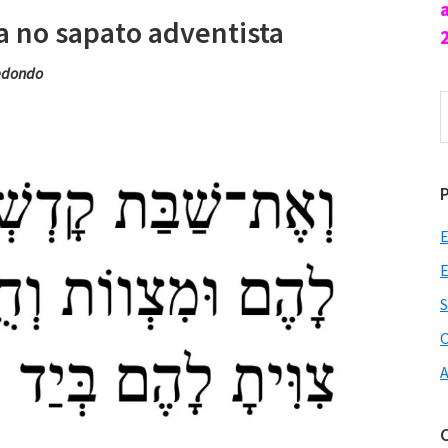
 no sapato adventista
edondo
P
n
s
E
E
S
O
A