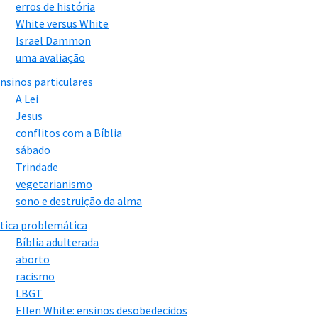
erros de história
White versus White
Israel Dammon
uma avaliação
nsinos particulares
A Lei
Jesus
conflitos com a Bíblia
sábado
Trindade
vegetarianismo
sono e destruição da alma
tica problemática
Bíblia adulterada
aborto
racismo
LBGT
Ellen White: ensinos desobedecidos