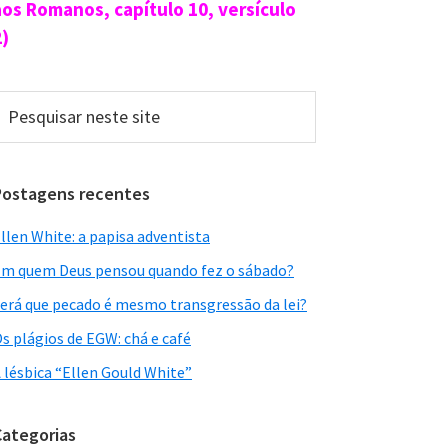
aos Romanos, capítulo 10, versículo
2)
esquisar
este
ite
Postagens recentes
llen White: a papisa adventista
m quem Deus pensou quando fez o sábado?
erá que pecado é mesmo transgressão da lei?
s plágios de EGW: chá e café
 lésbica “Ellen Gould White”
Categorias