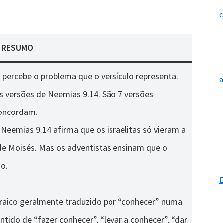
c
RESUMO
 percebe o problema que o versículo representa.
s versões de Neemias 9.14. São 7 versões
concordam.
Neemias 9.14 afirma que os israelitas só vieram a
de Moisés. Mas os adventistas ensinam que o
ão.
E
braico geralmente traduzido por “conhecer” numa
tido de “fazer conhecer”, “levar a conhecer”, “dar