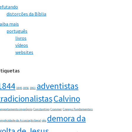
efutando
distorções da Bíblia
aiba mais
português
livros
vídeos
websites
Etiquetas
1844
adventistas
1845
1856
1861
tradicionalistas
Calvino
omportamento impróprio
Constantino
Cranmer
Crenças Fundamentais
demora da
umplicidade da Associação Geral
céu
volta de Jesus