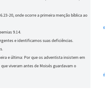
23-20, onde ocorre a primeira menção bíblica ao
e
eemias 9.14.
entes e identificamos suas deficiências.
s.
ceira e última: Por que os adventista insistem em
s que viveram antes de Moisés guardavam o
é