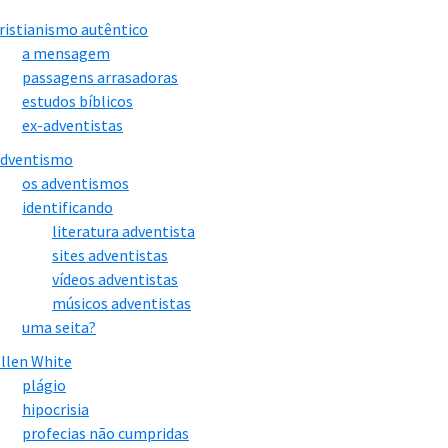
ristianismo autêntico
a mensagem
passagens arrasadoras
estudos bíblicos
ex-adventistas
adventismo
os adventismos
identificando
literatura adventista
sites adventistas
vídeos adventistas
músicos adventistas
uma seita?
llen White
plágio
hipocrisia
profecias não cumpridas