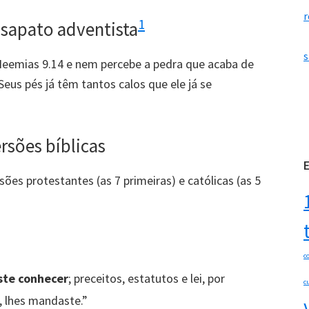
r
1
 sapato adventista
s
 Neemias 9.14 e nem percebe a pedra que acaba de
Seus pés já têm tantos calos que ele já se
rsões bíblicas
es protestantes (as 7 primeiras) e católicas (as 5
c
ste conhecer
; preceitos, estatutos e lei, por
c
, lhes mandaste.”