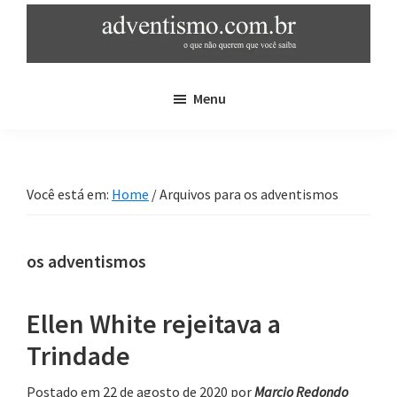
Skip
Pular
to
para
main
sidebar
adventismo.com.br
adventismo:
content
primária
Menu
o
que
não
querem
Você está em:
Home
/
Arquivos para os adventismos
que
você
saiba
os adventismos
Ellen White rejeitava a
Trindade
Postado em 22 de agosto de 2020
por
Marcio Redondo