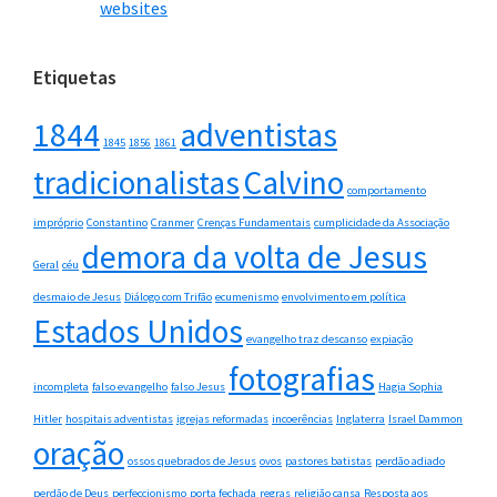
websites
Etiquetas
1844
adventistas
1845
1856
1861
tradicionalistas
Calvino
comportamento
impróprio
Constantino
Cranmer
Crenças Fundamentais
cumplicidade da Associação
demora da volta de Jesus
Geral
céu
desmaio de Jesus
Diálogo com Trifão
ecumenismo
envolvimento em política
Estados Unidos
evangelho traz descanso
expiação
fotografias
incompleta
falso evangelho
falso Jesus
Hagia Sophia
Hitler
hospitais adventistas
igrejas reformadas
incoerências
Inglaterra
Israel Dammon
oração
ossos quebrados de Jesus
ovos
pastores batistas
perdão adiado
perdão de Deus
perfeccionismo
porta fechada
regras
religião cansa
Resposta aos