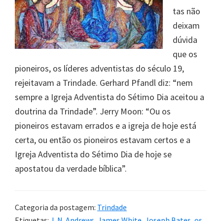
tas não
deixam
dúvida
que os
pioneiros, os líderes adventistas do século 19,
rejeitavam a Trindade. Gerhard Pfandl diz: “nem
sempre a Igreja Adventista do Sétimo Dia aceitou a
doutrina da Trindade”. Jerry Moon: “Ou os
pioneiros estavam errados e a igreja de hoje está
certa, ou então os pioneiros estavam certos e a
Igreja Adventista do Sétimo Dia de hoje se
apostatou da verdade bíblica”.
Categoria da postagem:
Trindade
Etiquetas:
J. N. Andrews
,
James White
,
Joseph Bates
,
os