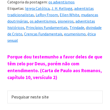
Categoria da postagem:
os adventismos
Etiquetas:
Igreja Católica
,
J. H. Kellogg
,
adventistas
tradicionalistas
,
LeRoy Froom
,
Ellen White
,
mudanças
doutrinárias
,
os adventismos
,
pioneiros
,
adventistas
históricos
,
Princípios Fundamentais
,
Trindade
,
divindade
de Cristo
,
Crenças Fundamentais
,
ecumenismo
,
ética
sexual
Sidebar
Porque dou testemunho a favor deles de que
primária
têm zelo por Deus, porém não com
entendimento. (Carta de Paulo aos Romanos,
capítulo 10, versículo 2)
Pesquisar
neste
site