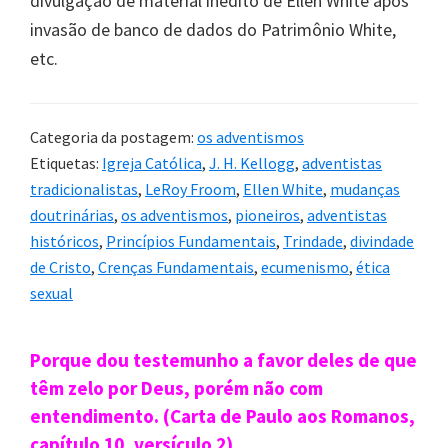
divulgação de material inédito de Ellen White após
invasão de banco de dados do Patrimônio White,
etc.
Categoria da postagem:
os adventismos
Etiquetas:
Igreja Católica
,
J. H. Kellogg
,
adventistas
tradicionalistas
,
LeRoy Froom
,
Ellen White
,
mudanças
doutrinárias
,
os adventismos
,
pioneiros
,
adventistas
históricos
,
Princípios Fundamentais
,
Trindade
,
divindade
de Cristo
,
Crenças Fundamentais
,
ecumenismo
,
ética
sexual
Sidebar
Porque dou testemunho a favor deles de que
primária
têm zelo por Deus, porém não com
entendimento. (Carta de Paulo aos Romanos,
capítulo 10, versículo 2)