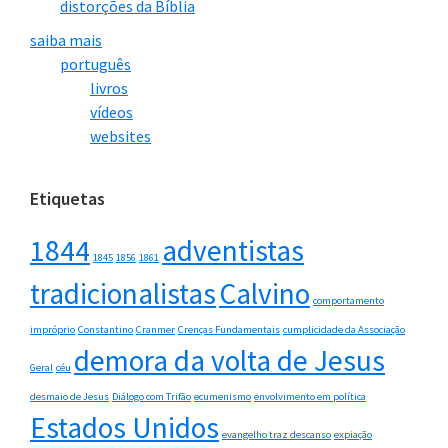
distorções da Bíblia
saiba mais
português
livros
vídeos
websites
Etiquetas
1844
adventistas
1845
1856
1861
tradicionalistas
Calvino
comportamento
impróprio
Constantino
Cranmer
Crenças Fundamentais
cumplicidade da Associação
demora da volta de Jesus
Geral
céu
desmaio de Jesus
Diálogo com Trifão
ecumenismo
envolvimento em política
Estados Unidos
evangelho traz descanso
expiação