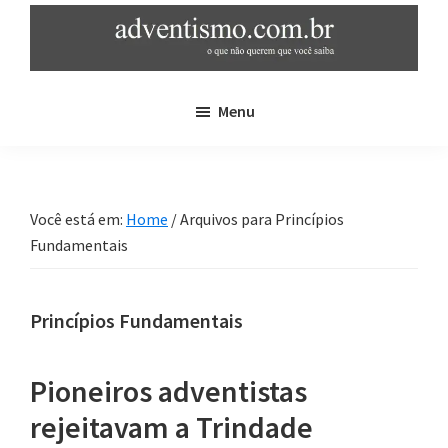
Skip
Pular
to
para
main
sidebar
adventismo.com.br
adventismo:
content
primária
Menu
o
que
não
querem
Você está em:
Home
/
Arquivos para Princípios
que
Fundamentais
você
saiba
Princípios Fundamentais
Pioneiros adventistas
rejeitavam a Trindade