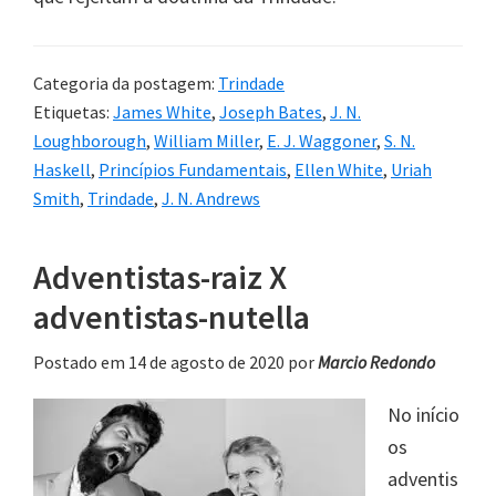
Categoria da postagem:
Trindade
Etiquetas:
James White
,
Joseph Bates
,
J. N.
Loughborough
,
William Miller
,
E. J. Waggoner
,
S. N.
Haskell
,
Princípios Fundamentais
,
Ellen White
,
Uriah
Smith
,
Trindade
,
J. N. Andrews
Adventistas-raiz X
adventistas-nutella
Postado em 14 de agosto de 2020
por
Marcio Redondo
No início
os
adventis