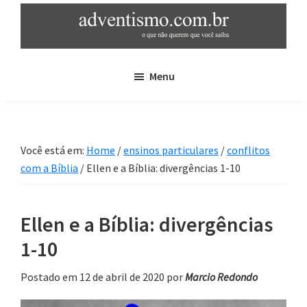
Skip
Pular
to
para
main
sidebar
adventismo.com.br
adventismo:
content
primária
Menu
o
que
não
querem
Você está em:
Home
/
ensinos particulares
/
conflitos
que
com a Bíblia
/
Ellen e a Bíblia: divergências 1-10
você
saiba
Ellen e a Bíblia: divergências
1-10
Postado em 12 de abril de 2020
por
Marcio Redondo