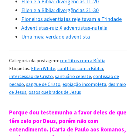
Ellen e a Bíblia: divergências 11-20
Ellen e a Bíblia: divergências 21-30
Bíblia:
Pioneiros adventistas rejeitavam a Trindade
Adventistas-raiz X adventistas-nutella
“E junto à cruz estavam a mãe de Jesus, e a irmã
Uma meia verdade adventista
dela …
E isto aconteceu para se cumprir a Esc
ritura: ‘Nenhum dos seus ossos será quebrad
Categoria da postagem:
conflitos com a Bíblia
o’
” (João 19.25,36).
Etiquetas:
Ellen White
,
conflitos com a Bíblia
,
intercessão de Cristo
,
santuário celeste
,
confissão de
pecado
,
sangue de Cristo
,
expiação incompleta
,
desmaio
4. O plano de salvação foi feito
de Jesus
,
ossos quebrados de Jesus
depois da queda
Sidebar
Porque dou testemunho a favor deles de que
Ellen White:
primária
têm zelo por Deus, porém não com
entendimento. (Carta de Paulo aos Romanos,
“O reino da graça foi instituído imediatamente
a