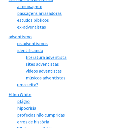
mpos, por amor de vós” (1Pedro 1.18-20)
a mensagem
passagens arrasadoras
“assim como
nos escolheu, nele, antes da fun
estudos bíblicos
ex-adventistas
dação do mundo
, para sermos santos e irrepree
adventismo
nsíveis perante ele” (Efésios 1.4)
os adventismos
identificando
“o Livro da Vida d
o Cordeiro que foi morto des
literatura adventista
sites adventistas
de a fundação do mundo
” (Apocalipse 13.8).
vídeos adventistas
músicos adventistas
uma seita?
5. O homem Jesus Cristo não era o
Ellen White
Deus Todo-Poderoso
plágio
hipocrisia
Ellen White:
profecias não cumpridas
erros de história