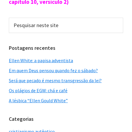
capítulo 10, versículo 2)
pós a queda do homem, quando se fez um pla
6
no para a redenção da raça culpada
.”
Pesquisar
neste
site
Bíblia:
Postagens recentes
Ellen White: a papisa adventista
“sabendo que não foi mediante coisas corruptíve
Em quem Deus pensou quando fez o sábado?
is, como prata ou ouro, que fostes resgatados d
Será que pecado é mesmo transgressão da lei?
o vosso fútil procedimento que vossos pais vos l
Os plágios de EGW: chá e café
egaram, mas pelo precioso sangue, como de cor
A lésbica “Ellen Gould White”
deiro sem defeito e sem mácula,
o sangue de Cr
isto, conhecido, com efeito, antes da fundaç
Categorias
ão do mundo
, porém manifestado no fim dos te
cristianismo autêntico