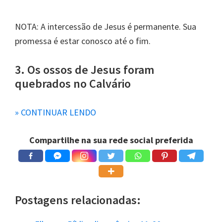
NOTA: A intercessão de Jesus é permanente. Sua
promessa é estar conosco até o fim.
3. Os ossos de Jesus foram
quebrados no Calvário
» CONTINUAR LENDO
Ellen White:
Compartilhe na sua rede social preferida
“… os discípulos tiraram dali a mãe de Jesus, par
a que ela não ouvisse
o barulho dos pregos enq
uanto atravessavam o osso
e o músculo das frá
5
geis mãos e pés dele.”
Postagens relacionadas: