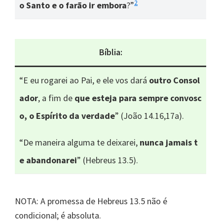
2
o Santo e o farão ir embora
?”
Bíblia:
“E eu rogarei ao Pai, e ele vos dará
outro Consol
ador
, a fim de
que esteja para sempre convosc
o, o Espírito da verdade
” (João 14.16,17a).
“De maneira alguma te deixarei,
nunca jamais t
e abandonarei
” (Hebreus 13.5).
NOTA: A promessa de Hebreus 13.5 não é
condicional; é absoluta.