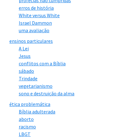
profecias não cumpridas
erros de história
White versus White
Israel Dammon
uma avaliação
ensinos particulares
A Lei
Jesus
conflitos com a Bíblia
sábado
Trindade
vegetarianismo
sono e destruição da alma
ética problemática
Bíblia adulterada
aborto
racismo
LBGT