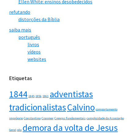
Ellen White: ensinos desobedecidos
refutando
distorções da Bíblia
saiba mais
português
livros
vídeos
websites
Etiquetas
1844
adventistas
1845
1856
1861
tradicionalistas
Calvino
comportamento
impróprio
Constantino
Cranmer
Crenças Fundamentais
cumplicidade da Associação
demora da volta de Jesus
Geral
céu