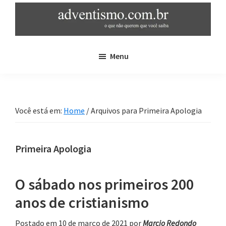
Skip
Pular
to
para
main
sidebar
adventismo.com.br
adventismo:
content
primária
Menu
o
que
não
querem
Você está em:
Home
/
Arquivos para Primeira Apologia
que
você
saiba
Primeira Apologia
O sábado nos primeiros 200
anos de cristianismo
Postado em 10 de março de 2021
por
Marcio Redondo