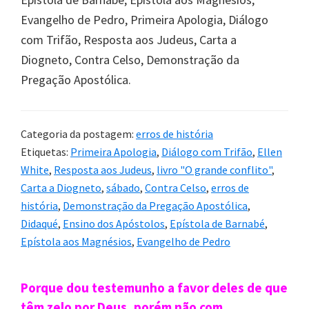
Evangelho de Pedro, Primeira Apologia, Diálogo
com Trifão, Resposta aos Judeus, Carta a
Diogneto, Contra Celso, Demonstração da
Pregação Apostólica.
Categoria da postagem:
erros de história
Etiquetas:
Primeira Apologia
,
Diálogo com Trifão
,
Ellen
White
,
Resposta aos Judeus
,
livro "O grande conflito"
,
Carta a Diogneto
,
sábado
,
Contra Celso
,
erros de
história
,
Demonstração da Pregação Apostólica
,
Didaqué
,
Ensino dos Apóstolos
,
Epístola de Barnabé
,
Epístola aos Magnésios
,
Evangelho de Pedro
Sidebar
Porque dou testemunho a favor deles de que
têm zelo por Deus, porém não com