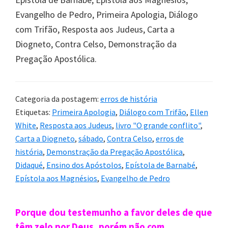
Evangelho de Pedro, Primeira Apologia, Diálogo
com Trifão, Resposta aos Judeus, Carta a
Diogneto, Contra Celso, Demonstração da
Pregação Apostólica.
Categoria da postagem:
erros de história
Etiquetas:
Primeira Apologia
,
Diálogo com Trifão
,
Ellen
White
,
Resposta aos Judeus
,
livro "O grande conflito"
,
Carta a Diogneto
,
sábado
,
Contra Celso
,
erros de
história
,
Demonstração da Pregação Apostólica
,
Didaqué
,
Ensino dos Apóstolos
,
Epístola de Barnabé
,
Epístola aos Magnésios
,
Evangelho de Pedro
Sidebar
Porque dou testemunho a favor deles de que
têm zelo por Deus, porém não com