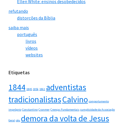
Ellen White: ensinos desobedecidos
refutando
distorções da Bíblia
saiba mais
português
livros
vídeos
websites
Etiquetas
1844
adventistas
1845
1856
1861
tradicionalistas
Calvino
comportamento
impróprio
Constantino
Cranmer
Crenças Fundamentais
cumplicidade da Associação
demora da volta de Jesus
Geral
céu