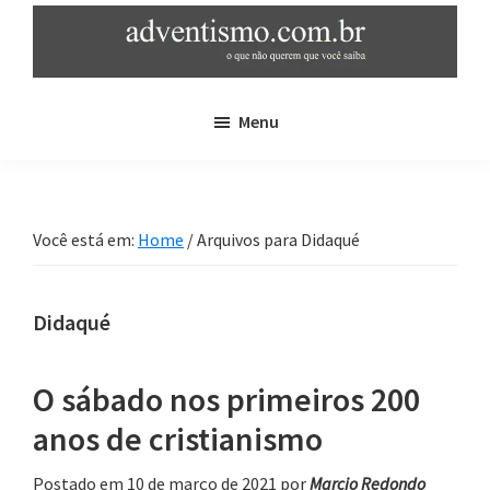
Skip
Pular
to
para
main
sidebar
adventismo.com.br
adventismo:
content
primária
Menu
o
que
não
querem
Você está em:
Home
/
Arquivos para Didaqué
que
você
saiba
Didaqué
O sábado nos primeiros 200
anos de cristianismo
Postado em 10 de março de 2021
por
Marcio Redondo