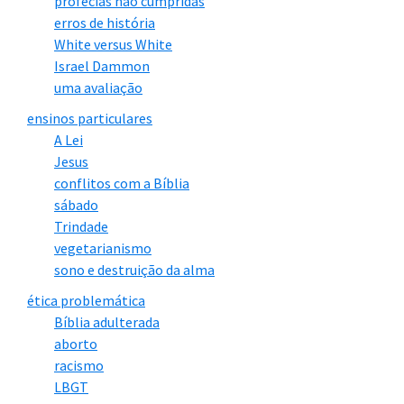
profecias não cumpridas
erros de história
White versus White
Israel Dammon
uma avaliação
ensinos particulares
A Lei
Jesus
conflitos com a Bíblia
sábado
Trindade
vegetarianismo
sono e destruição da alma
ética problemática
Bíblia adulterada
aborto
racismo
LBGT