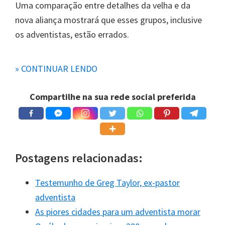
Uma comparação entre detalhes da velha e da
nova aliança mostrará que esses grupos, inclusive
os adventistas, estão errados.
» CONTINUAR LENDO
VELHA ALIANÇA
NOVA ALIANÇA
Compartilhe na sua rede social preferida
Nome: velha aliança (2
Nome: nova aliança (2C
Coríntios 3.14)
oríntios 3.6)
Primeira aliança (Hebr
Segunda aliança (Hebre
Postagens relacionadas:
eus 8.7; 9.1)
us 8.7; 10.1-9)
Testemunho de Greg Taylor, ex-pastor
Veio por Moisés (Atos
Veio por Cristo (Hebreus
adventista
13.38-39)
8.6; 9.15)
As piores cidades para um adventista morar