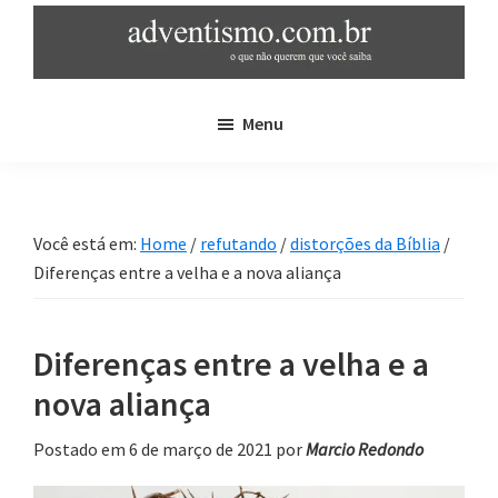
Skip
Pular
to
para
main
sidebar
adventismo.com.br
adventismo:
content
primária
Menu
o
que
não
querem
Você está em:
Home
/
refutando
/
distorções da Bíblia
/
que
Diferenças entre a velha e a nova aliança
você
saiba
Diferenças entre a velha e a
nova aliança
Postado em 6 de março de 2021
por
Marcio Redondo