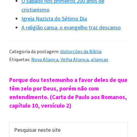
O sábado nos primeiros 200 anos de
Lei de Moisés (Roman
Lei de Cristo (Gálatas 6.
cristianismo
os 7.5-6)
2)
Igreja Nazista do Sétimo Dia
A religião cansa, o evangelho traz descanso
Lei do pecado (Roman
Lei da justiça (Romanos
os 7.5-6)
9.30-31)
Categoria da postagem:
distorções da Bíblia
Etiquetas:
Nova Aliança
,
Velha Aliança
,
alianças
Lei da carne (Romano
Lei do Espírito (Romano
s 7.5-6)
s 8.2)
Sidebar
Porque dou testemunho a favor deles de que
primária
têm zelo por Deus, porém não com
Não procede da fé (Gá
Lei da fé (Romanos 3.2
entendimento. (Carta de Paulo aos Romanos,
latas 3.2)
7)
capítulo 10, versículo 2)
Jugo de escravidão (G
Lei da liberdade (Tiago
Pesquisar
álatas 5.1)
1.25)
neste