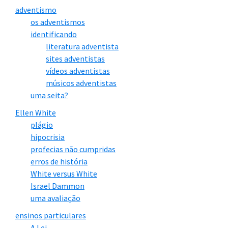
adventismo
eita (Hebreus 7.19)
9)
os adventismos
identificando
Gloriosa (2Coríntios 3.
Mais gloriosa (2Coríntio
literatura adventista
7)
s 3.8-10)
sites adventistas
vídeos adventistas
músicos adventistas
Sem poder para salvar
Salva definitivamente
uma seita?
(Hebreus 9.9; 10.4)
(Hebreus 7.25)
Ellen White
plágio
Muitos sacrifícios (He
Um único sacrifício pelo
hipocrisia
breus 9.12-13)
pecado (Hebreus 10.12)
profecias não cumpridas
erros de história
White versus White
Sacerdote temporário
Sacerdote eterno (Hebr
Israel Dammon
(Hebreus 7.23)
eus 7.17)
uma avaliação
ensinos particulares
Lembra os pecados (H
Esquece os pecados (He
A Lei