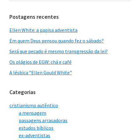
site
Finalizada em Cristo
Estabelecida por Cristo
Postagens recentes
(Romanos 10.4)
(Hebreus 8.6; 10.9)
Ellen White: a papisa adventista
Lei da morte (2Corínti
Lei da vida (Gálatas 3.1
Em quem Deus pensou quando fez o sábado?
os 3.7)
1; 6.8)
Será que pecado é mesmo transgressão da lei?
Os plágios de EGW: chá e café
Escraviza (Gálatas 5.1)
Liberta (João 8.32, 36)
A lésbica “Ellen Gould White”
É sombra (Colossense
É a realidade (Hebreus 1
s 2.14-17)
0.1-18)
Categorias
cristianismo autêntico
Cumprida (Mateus 5.1
Agora em vigor (Hebreu
a mensagem
7-18)
s 8.6; 10.9)
passagens arrasadoras
estudos bíblicos
ex-adventistas
Deixa a pessoa imperf
Aperfeiçoa (Hebreus 7.1