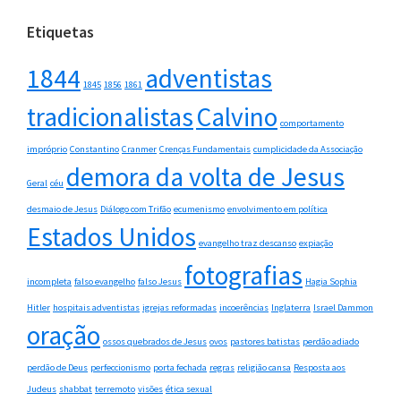
Etiquetas
1844
adventistas
1845
1856
1861
tradicionalistas
Calvino
comportamento
impróprio
Constantino
Cranmer
Crenças Fundamentais
cumplicidade da Associação
demora da volta de Jesus
Geral
céu
desmaio de Jesus
Diálogo com Trifão
ecumenismo
envolvimento em política
Estados Unidos
evangelho traz descanso
expiação
fotografias
incompleta
falso evangelho
falso Jesus
Hagia Sophia
Hitler
hospitais adventistas
igrejas reformadas
incoerências
Inglaterra
Israel Dammon
oração
ossos quebrados de Jesus
ovos
pastores batistas
perdão adiado
perdão de Deus
perfeccionismo
porta fechada
regras
religião cansa
Resposta aos
Judeus
shabbat
terremoto
visões
ética sexual