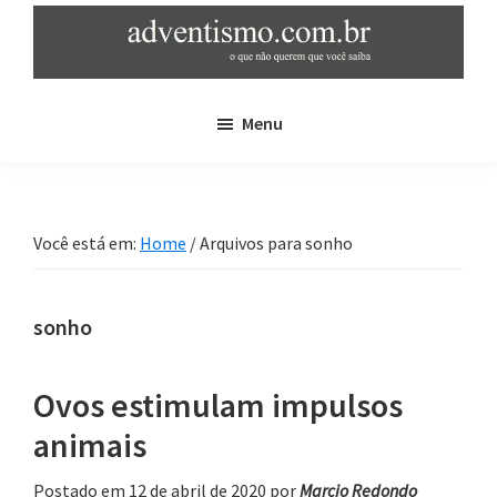
Skip
Pular
to
para
main
sidebar
adventismo.com.br
adventismo:
content
primária
Menu
o
que
não
querem
Você está em:
Home
/
Arquivos para sonho
que
você
saiba
sonho
Ovos estimulam impulsos
animais
Postado em 12 de abril de 2020
por
Marcio Redondo