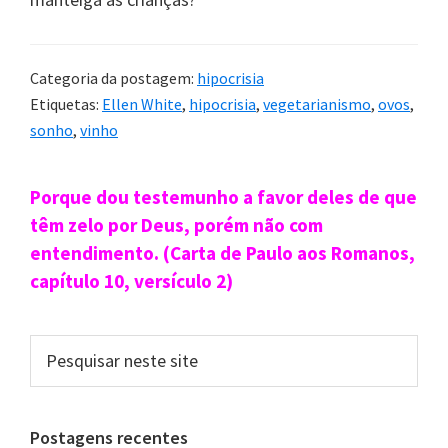
Categoria da postagem:
hipocrisia
Etiquetas:
Ellen White
,
hipocrisia
,
vegetarianismo
,
ovos
,
sonho
,
vinho
Sidebar
Porque dou testemunho a favor deles de que
primária
têm zelo por Deus, porém não com
entendimento. (Carta de Paulo aos Romanos,
capítulo 10, versículo 2)
Pesquisar
neste
site
Postagens recentes