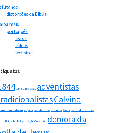
efutando
distorções da Bíblia
aiba mais
português
livros
vídeos
websites
Etiquetas
1844
adventistas
1845
1856
1861
tradicionalistas
Calvino
omportamento impróprio
Constantino
Cranmer
Crenças Fundamentais
demora da
umplicidade da Associação Geral
céu
volta de Jesus