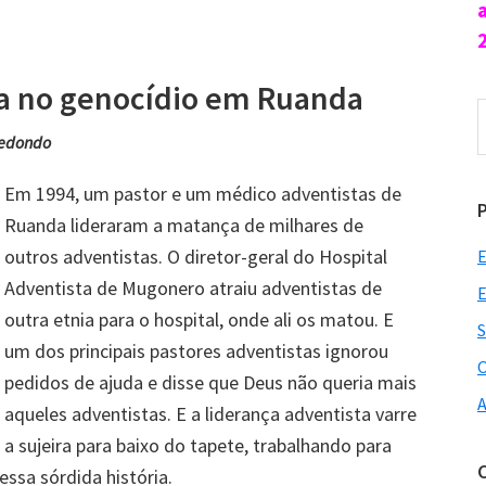
ta no genocídio em Ruanda
P
n
Redondo
s
Em 1994, um pastor e um médico adventistas de
Ruanda lideraram a matança de milhares de
outros adventistas. O diretor-geral do Hospital
E
Adventista de Mugonero atraiu adventistas de
E
outra etnia para o hospital, onde ali os matou. E
S
um dos principais pastores adventistas ignorou
O
pedidos de ajuda e disse que Deus não queria mais
A
aqueles adventistas. E a liderança adventista varre
a sujeira para baixo do tapete, trabalhando para
ssa sórdida história.