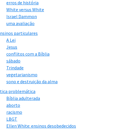
erros de história
White versus White
Israel Dammon
uma avaliação
nsinos particulares
A Lei
Jesus
conflitos com a Bíblia
sábado
Trindade
vegetarianismo
sono e destruição da alma
tica problemática
Bíblia adulterada
aborto
racismo
LBGT
Ellen White: ensinos desobedecidos