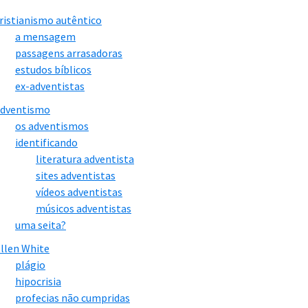
ristianismo autêntico
a mensagem
passagens arrasadoras
estudos bíblicos
ex-adventistas
adventismo
os adventismos
identificando
literatura adventista
sites adventistas
vídeos adventistas
músicos adventistas
uma seita?
llen White
plágio
hipocrisia
profecias não cumpridas