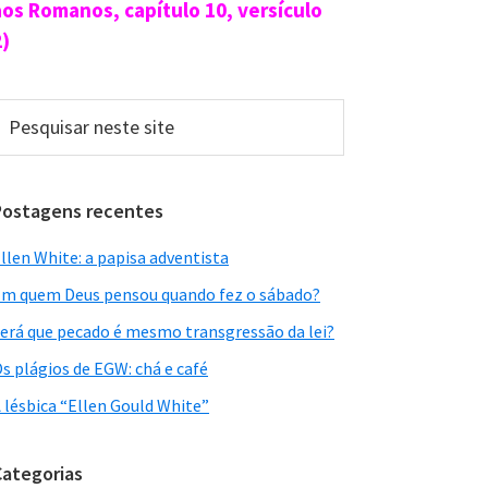
aos Romanos, capítulo 10, versículo
2)
esquisar
este
ite
Postagens recentes
llen White: a papisa adventista
m quem Deus pensou quando fez o sábado?
erá que pecado é mesmo transgressão da lei?
s plágios de EGW: chá e café
 lésbica “Ellen Gould White”
Categorias