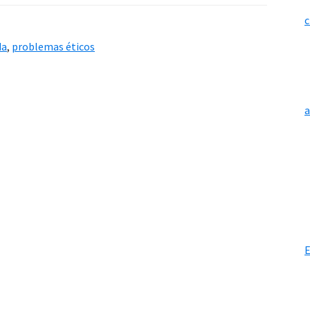
c
da
,
problemas éticos
E