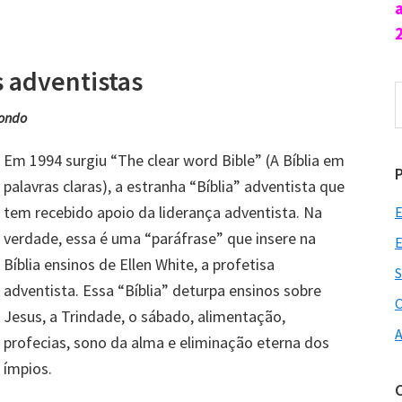
s adventistas
P
n
ondo
s
Em 1994 surgiu “The clear word Bible” (A Bíblia em
palavras claras), a estranha “Bíblia” adventista que
tem recebido apoio da liderança adventista. Na
E
verdade, essa é uma “paráfrase” que insere na
E
Bíblia ensinos de Ellen White, a profetisa
S
adventista. Essa “Bíblia” deturpa ensinos sobre
O
Jesus, a Trindade, o sábado, alimentação,
A
profecias, sono da alma e eliminação eterna dos
ímpios.