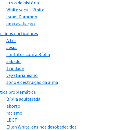
erros de história
White versus White
Israel Dammon
uma avaliação
nsinos particulares
A Lei
Jesus
conflitos com a Bíblia
sábado
Trindade
vegetarianismo
sono e destruição da alma
tica problemática
Bíblia adulterada
aborto
racismo
LBGT
Ellen White: ensinos desobedecidos