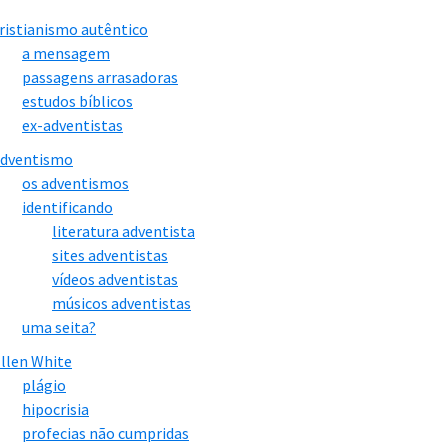
ristianismo autêntico
a mensagem
passagens arrasadoras
estudos bíblicos
ex-adventistas
adventismo
os adventismos
identificando
literatura adventista
sites adventistas
vídeos adventistas
músicos adventistas
uma seita?
llen White
plágio
hipocrisia
profecias não cumpridas