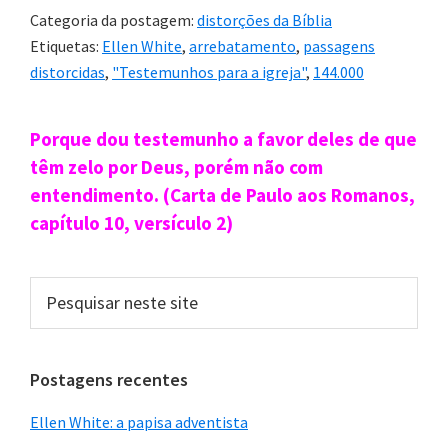
Categoria da postagem:
distorções da Bíblia
Etiquetas:
Ellen White
,
arrebatamento
,
passagens
distorcidas
,
"Testemunhos para a igreja"
,
144.000
Sidebar
Porque dou testemunho a favor deles de que
primária
têm zelo por Deus, porém não com
entendimento. (Carta de Paulo aos Romanos,
capítulo 10, versículo 2)
Pesquisar
neste
site
Postagens recentes
Ellen White: a papisa adventista