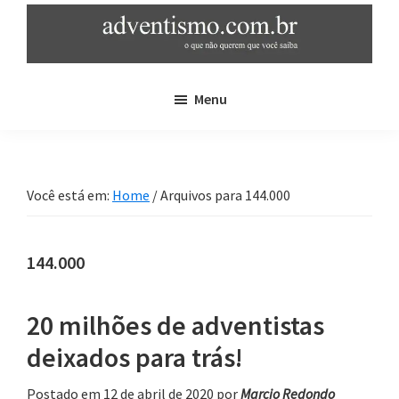
Skip
Pular
to
para
main
sidebar
adventismo.com.br
adventismo:
content
primária
Menu
o
que
não
querem
Você está em:
Home
/
Arquivos para 144.000
que
você
saiba
144.000
20 milhões de adventistas
deixados para trás!
Postado em 12 de abril de 2020
por
Marcio Redondo