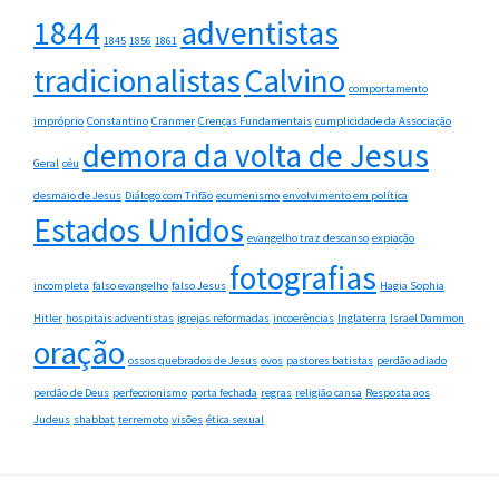
1844
adventistas
1845
1856
1861
tradicionalistas
Calvino
comportamento
impróprio
Constantino
Cranmer
Crenças Fundamentais
cumplicidade da Associação
demora da volta de Jesus
Geral
céu
desmaio de Jesus
Diálogo com Trifão
ecumenismo
envolvimento em política
Estados Unidos
evangelho traz descanso
expiação
fotografias
incompleta
falso evangelho
falso Jesus
Hagia Sophia
Hitler
hospitais adventistas
igrejas reformadas
incoerências
Inglaterra
Israel Dammon
oração
ossos quebrados de Jesus
ovos
pastores batistas
perdão adiado
perdão de Deus
perfeccionismo
porta fechada
regras
religião cansa
Resposta aos
Judeus
shabbat
terremoto
visões
ética sexual