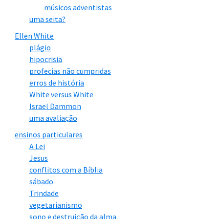
músicos adventistas
uma seita?
Ellen White
plágio
hipocrisia
profecias não cumpridas
erros de história
White versus White
Israel Dammon
uma avaliação
ensinos particulares
A Lei
Jesus
conflitos com a Bíblia
sábado
Trindade
vegetarianismo
sono e destruição da alma