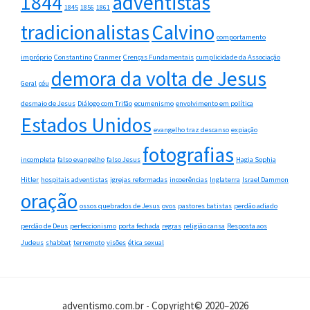
1844
adventistas
1845
1856
1861
tradicionalistas
Calvino
comportamento
impróprio
Constantino
Cranmer
Crenças Fundamentais
cumplicidade da Associação
demora da volta de Jesus
Geral
céu
desmaio de Jesus
Diálogo com Trifão
ecumenismo
envolvimento em política
Estados Unidos
evangelho traz descanso
expiação
fotografias
incompleta
falso evangelho
falso Jesus
Hagia Sophia
Hitler
hospitais adventistas
igrejas reformadas
incoerências
Inglaterra
Israel Dammon
oração
ossos quebrados de Jesus
ovos
pastores batistas
perdão adiado
perdão de Deus
perfeccionismo
porta fechada
regras
religião cansa
Resposta aos
Judeus
shabbat
terremoto
visões
ética sexual
adventismo.com.br - Copyright© 2020–2026