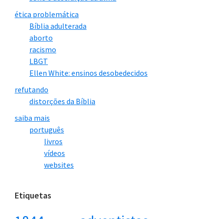
ética problemática
Bíblia adulterada
aborto
racismo
LBGT
Ellen White: ensinos desobedecidos
refutando
distorções da Bíblia
saiba mais
português
livros
vídeos
websites
Etiquetas