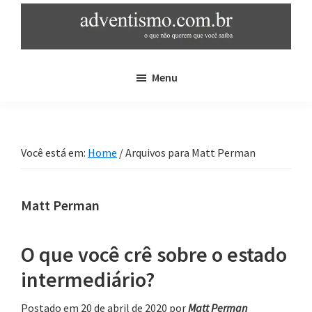
Skip
Pular
to
para
main
sidebar
adventismo.com.br
adventismo:
content
primária
Menu
o
que
não
querem
Você está em:
Home
/
Arquivos para Matt Perman
que
você
saiba
Matt Perman
O que você crê sobre o estado
intermediário?
Postado em 20 de abril de 2020
por
Matt Perman