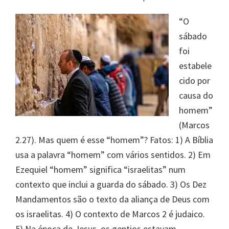
“O
sábado
foi
estabele
cido por
causa do
homem”
(Marcos
2.27). Mas quem é esse “homem”? Fatos: 1) A Bíblia
usa a palavra “homem” com vários sentidos. 2) Em
Ezequiel “homem” significa “israelitas” num
contexto que inclui a guarda do sábado. 3) Os Dez
Mandamentos são o texto da aliança de Deus com
os israelitas. 4) O contexto de Marcos 2 é judaico.
5) Na época de Jesus, os gentios estavam