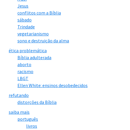
Jesus
conflitos com a Bíblia
sábado
Trindade
vegetarianismo
sono e destruição da alma
ética problemática
Bíblia adulterada
aborto
racismo
LBGT
Ellen White: ensinos desobedecidos
refutando
distorções da Bíblia
saiba mais
português
livros