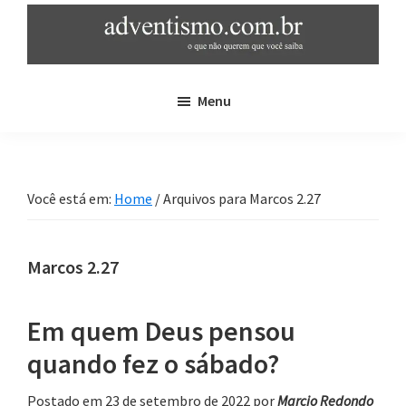
Skip
Pular
to
para
main
sidebar
adventismo.com.br
adventismo:
content
primária
Menu
o
que
não
querem
Você está em:
Home
/
Arquivos para Marcos 2.27
que
você
saiba
Marcos 2.27
Em quem Deus pensou
quando fez o sábado?
Postado em 23 de setembro de 2022
por
Marcio Redondo