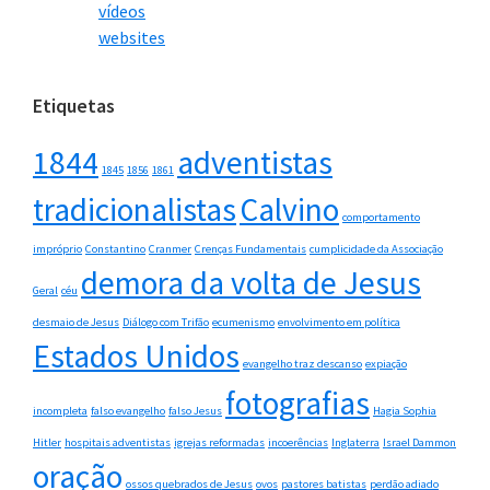
vídeos
websites
Etiquetas
1844
adventistas
1845
1856
1861
tradicionalistas
Calvino
comportamento
impróprio
Constantino
Cranmer
Crenças Fundamentais
cumplicidade da Associação
demora da volta de Jesus
Geral
céu
desmaio de Jesus
Diálogo com Trifão
ecumenismo
envolvimento em política
Estados Unidos
evangelho traz descanso
expiação
fotografias
incompleta
falso evangelho
falso Jesus
Hagia Sophia
Hitler
hospitais adventistas
igrejas reformadas
incoerências
Inglaterra
Israel Dammon
oração
ossos quebrados de Jesus
ovos
pastores batistas
perdão adiado