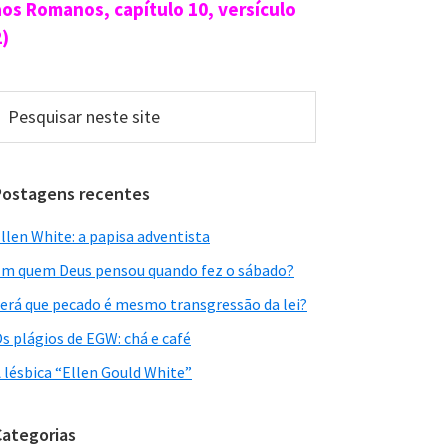
aos Romanos, capítulo 10, versículo
2)
esquisar
este
ite
Postagens recentes
llen White: a papisa adventista
m quem Deus pensou quando fez o sábado?
erá que pecado é mesmo transgressão da lei?
s plágios de EGW: chá e café
 lésbica “Ellen Gould White”
Categorias