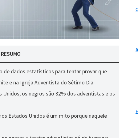
c
RESUMO
 de dados estatísticos para tentar provar que
ite e na Igreja Adventista do Sétimo Dia.
 Unidos, os negros são 32% dos adventistas e os
E
a nos Estados Unidos é um mito porque naquele
 de negros e igrejas adventistas só de brancos;