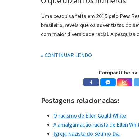
O que dizem os números
Uma pesquisa feita em 2015 pelo Pew Res
brasileiro, revela que os adventistas do s
com maior diversidade racial. A pesquisa 
De acordo com a pesquisa os adventistas 
» CONTINUAR LENDO
Compartilhe na 
Porcenta
Postagens relacionadas:
O racismo de Ellen Gould White
A amalgamação racista de Ellen Whi
Igreja Nazista do Sétimo Dia