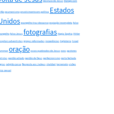
desmaio de Jesus
Diálogo com
Estados
rifão
ecumenismo
envolvimento em política
Unidos
evangelho traz descanso
expiação incompleta
falso
fotografias
vangelho
falso Jesus
Hagia Sophia
Hitler
ospitais adventistas
igrejas reformadas
incoerências
Inglaterra
Israel
oração
ammon
ossos quebrados de Jesus
ovos
pastores
atistas
perdão adiado
perdão de Deus
perfeccionismo
porta fechada
egras
religião cansa
Resposta aos Judeus
shabbat
terremoto
visões
tica sexual