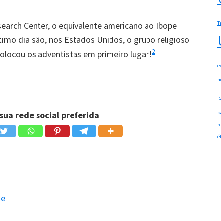
earch Center, o equivalente americano ao Ibope
T
étimo dia são, nos Estados Unidos, o grupo religioso
2
colocou os adventistas em primeiro lugar!
e
h
3
estão distribuídos da seguinte maneira:
D
sua rede social preferida
b
gem
Etnia
r
é
37%
brancos
32%
negros
te
15%
latinos