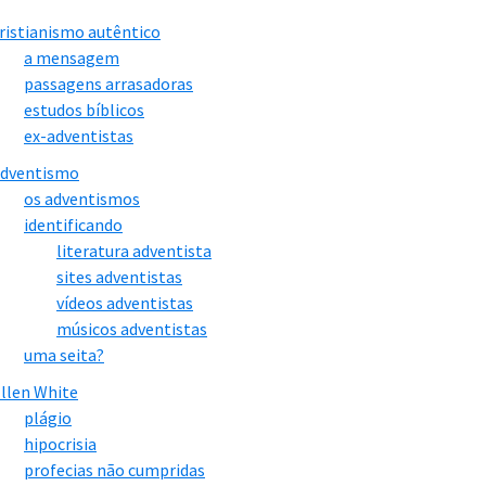
ristianismo autêntico
a mensagem
passagens arrasadoras
estudos bíblicos
ex-adventistas
adventismo
os adventismos
identificando
literatura adventista
sites adventistas
vídeos adventistas
músicos adventistas
uma seita?
llen White
plágio
hipocrisia
profecias não cumpridas