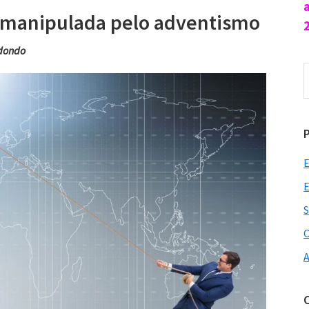
ca manipulada pelo adventismo
dondo
P
n
s
E
E
S
O
A