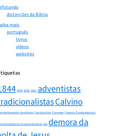
efutando
distorções da Bíblia
aiba mais
português
livros
vídeos
websites
Etiquetas
1844
adventistas
1845
1856
1861
tradicionalistas
Calvino
omportamento impróprio
Constantino
Cranmer
Crenças Fundamentais
demora da
umplicidade da Associação Geral
céu
volta de Jesus