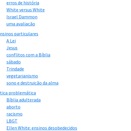
erros de história
White versus White
Israel Dammon
uma avaliação
nsinos particulares
A Lei
Jesus
conflitos com a Bíblia
sábado
Trindade
vegetarianismo
sono e destruição da alma
tica problemática
Bíblia adulterada
aborto
racismo
LBGT
Ellen White: ensinos desobedecidos