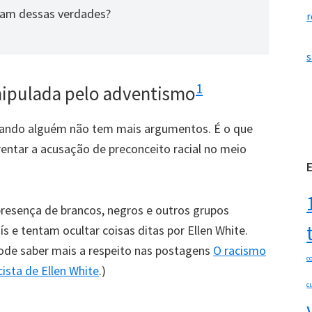
ibam dessas verdades?
r
s
1
anipulada pelo adventismo
uando alguém não tem mais argumentos. É o que
ntar a acusação de preconceito racial no meio
 presença de brancos, negros e outros grupos
ís e tentam ocultar coisas ditas por Ellen White.
 pode saber mais a respeito nas postagens
O racismo
c
sta de Ellen White
.)
c